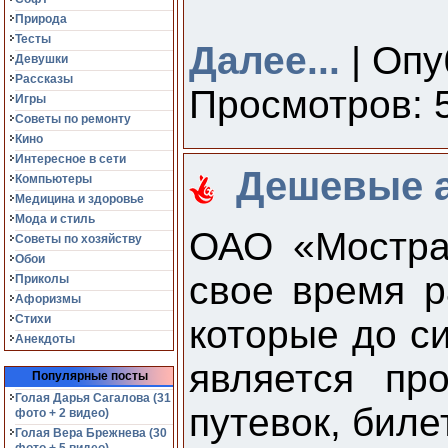
Природа
Тесты
Далее...
| Опу
Девушки
Рассказы
Просмотров: 5
Игры
Советы по ремонту
Кино
Интересное в сети
Дешевые а
Компьютеры
Медицина и здоровье
Мода и стиль
ОАО «Мостран
Советы по хозяйству
Обои
свое время р
Приколы
Афоризмы
Стихи
которые до с
Анекдоты
является пр
Популярные посты
Голая Дарья Сагалова (31
путевок, бил
фото + 2 видео)
Голая Вера Брежнева (30