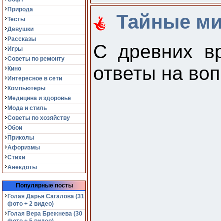
Природа
Тайные ми
Тесты
Девушки
Рассказы
С древних в
Игры
Советы по ремонту
ответы на во
Кино
Интересное в сети
Компьютеры
Медицина и здоровье
Мода и стиль
Советы по хозяйству
Обои
Приколы
Афоризмы
Стихи
Анекдоты
Популярные посты
Голая Дарья Сагалова (31
фото + 2 видео)
Голая Вера Брежнева (30