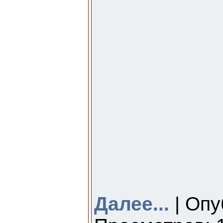
Далее...
| Опу