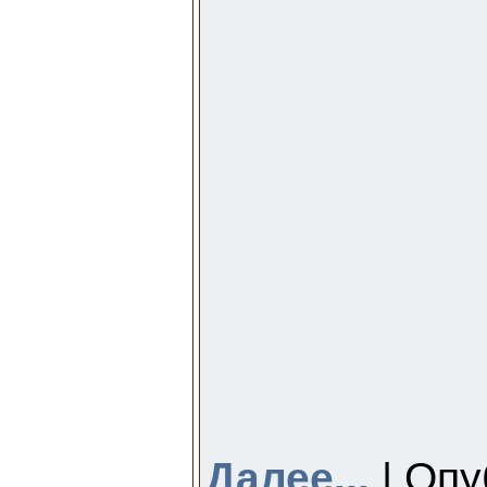
Далее...
| Опу