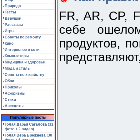
Природа
FR, AR, CP,
Тесты
Девушки
Рассказы
себе ошелом
Игры
Советы по ремонту
продуктов, п
Кино
Интересное в сети
представляют
Компьютеры
Медицина и здоровье
Мода и стиль
Советы по хозяйству
Обои
Приколы
Афоризмы
Стихи
Анекдоты
Популярные посты
Голая Дарья Сагалова (31
фото + 2 видео)
Голая Вера Брежнева (30