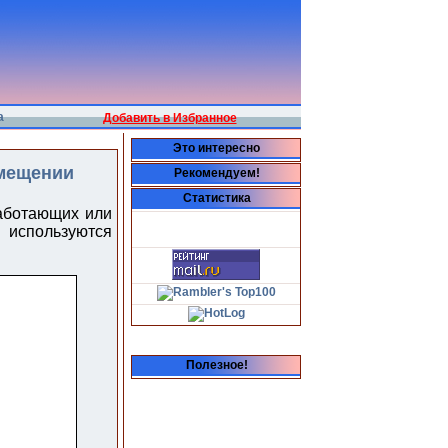
а
Добавить в Избранное
Это интересно
омещении
Рекомендуем!
Статистика
аботающих или
используются
Полезное!