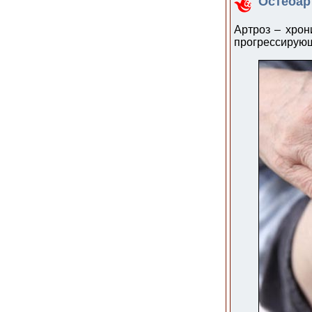
Остеоар
Артроз – хрон
прогрессирующ