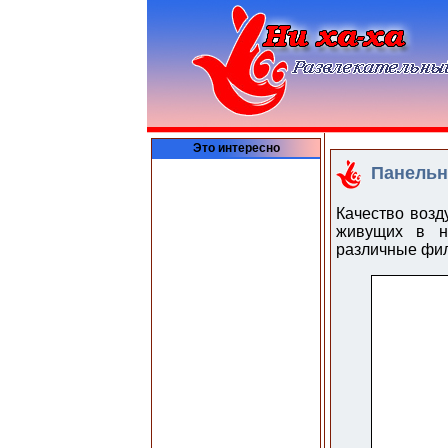
Это интересно
Панельн
Качество возд
живущих в н
различные фил