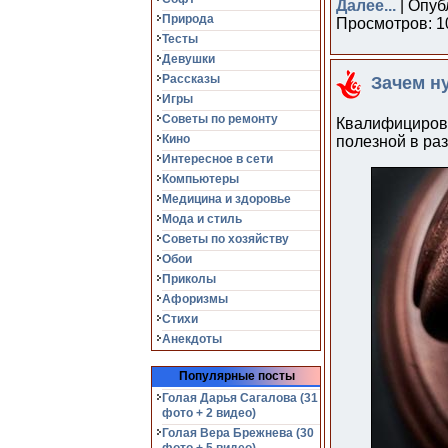
Далее...
| Опуб
Природа
Просмотров: 10
Тесты
Девушки
Рассказы
Зачем н
Игры
Советы по ремонту
Квалифициров
Кино
полезной в ра
Интересное в сети
Компьютеры
Медицина и здоровье
Мода и стиль
Советы по хозяйству
Обои
Приколы
Афоризмы
Стихи
Анекдоты
Популярные посты
Голая Дарья Сагалова (31
фото + 2 видео)
Голая Вера Брежнева (30