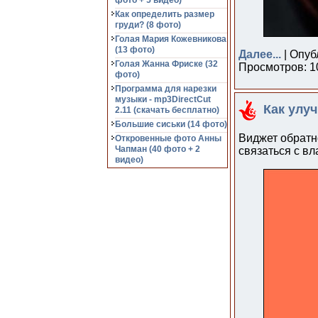
фото + 5 видео)
Как определить размер
груди? (8 фото)
Голая Мария Кожевникова
(13 фото)
Далее...
| Опуб
Голая Жанна Фриске (32
Просмотров: 10
фото)
Программа для нарезки
музыки - mp3DirectCut
Как улу
2.11 (cкачать бесплатно)
Большие сиськи (14 фото)
Виджет обратно
Откровенные фото Анны
Чапман (40 фото + 2
связаться с в
видео)