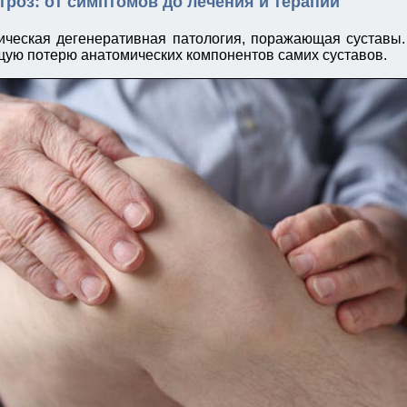
троз: от симптомов до лечения и терапии
ическая дегенеративная патология, поражающая суставы
ую потерю анатомических компонентов самих суставов.