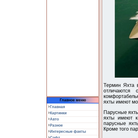
Термин Яхта 
отличаются 
комфортабельн
Главное меню
яхты имеют мо
Главная
Парусные яхты
Картинки
яхты имеют к
Авто
парусные яхт
Разное
Кроме того па
Интересные факты
Софт