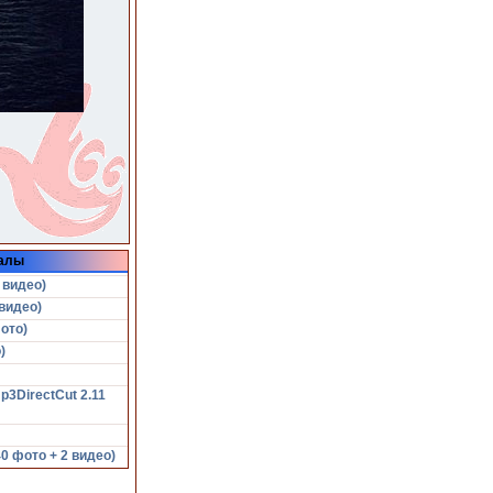
алы
 видео)
видео)
ото)
)
p3DirectCut 2.11
 фото + 2 видео)