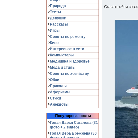
Природа
Скачать обои сов
Тесты
Девушки
Рассказы
Игры
Советы по ремонту
Кино
Интересное в сети
Компьютеры
Медицина и здоровье
Мода и стиль
Советы по хозяйству
Обои
Приколы
Афоризмы
Стихи
Анекдоты
Популярные посты
Голая Дарья Сагалова (31
фото + 2 видео)
Голая Вера Брежнева (30