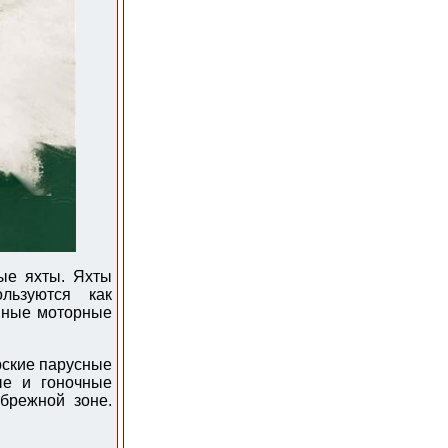
ые яхты. Яхты
льзуются как
нные моторные
рские парусные
ые и гоночные
брежной зоне.