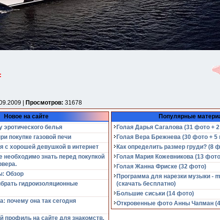
:
09.2009 |
Просмотров:
31678
Новое на сайте
Популярные матери
у эротического белья
Голая Дарья Сагалова (31 фото + 2
при покупке газовой печи
Голая Вера Брежнева (30 фото + 5 
я с хорошей девушкой в интернет
Как определить размер груди? (8 ф
е необходимо знать перед покупкой
Голая Мария Кожевникова (13 фото
рвера.
Голая Жанна Фриске (32 фото)
: Обзор
Программа для нарезки музыки - m
ыбрать гидроизоляционные
(cкачать бесплатно)
Большие сиськи (14 фото)
а: почему она так сегодня
Откровенные фото Анны Чапман (40
й профиль на сайте для знакомств,