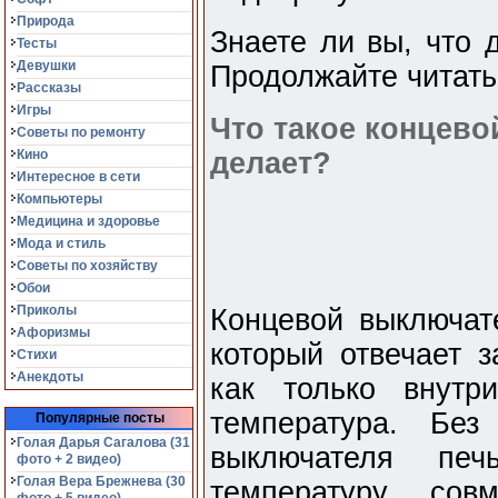
Природа
Знаете ли вы, что 
Тесты
Девушки
Продолжайте читать,
Рассказы
Игры
Что такое концево
Советы по ремонту
Кино
делает?
Интересное в сети
Компьютеры
Медицина и здоровье
Мода и стиль
Советы по хозяйству
Обои
Приколы
Концевой выключате
Афоризмы
который отвечает з
Стихи
Анекдоты
как только внутр
температура. Без
Популярные посты
Голая Дарья Сагалова (31
выключателя печ
фото + 2 видео)
Голая Вера Брежнева (30
температуру сов