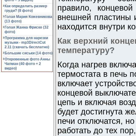
фото + 5 видео)
правило, концевой
Как определить размер
груди? (8 фото)
внешней пластины и
Голая Мария Кожевникова
(13 фото)
находится внутри ко
Голая Жанна Фриске (32
фото)
Программа для нарезки
Как верхний конц
музыки - mp3DirectCut
2.11 (cкачать бесплатно)
температуру?
Большие сиськи (14 фото)
Откровенные фото Анны
Когда нагрев включа
Чапман (40 фото + 2
видео)
термостата в печь п
включает устройство
концевой выключате
цепь и включая возд
будет достигнута ж
печи отключатся, но
работать до тех пор