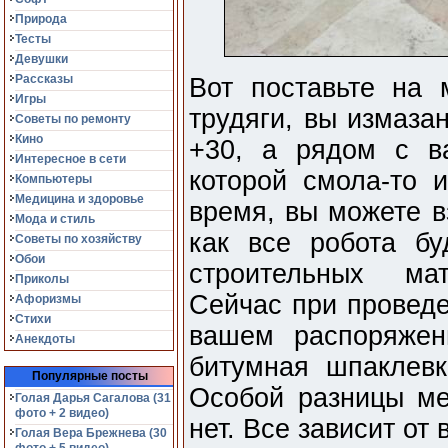
Природа
Тесты
Девушки
Рассказы
Вот поставьте на 
Игры
трудяги, вы измаза
Советы по ремонту
Кино
+30, а рядом с в
Интересное в сети
которой смола-то 
Компьютеры
Медицина и здоровье
время, вы можете в
Мода и стиль
как все робота б
Советы по хозяйству
Обои
строительных ма
Приколы
Сейчас при проведе
Афоризмы
Стихи
вашем распоряжен
Анекдоты
битумная шпаклевк
Популярные посты
Особой разницы м
Голая Дарья Сагалова (31
фото + 2 видео)
нет. Все зависит от
Голая Вера Брежнева (30