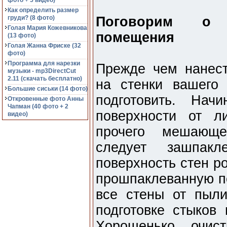
фото + 5 видео)
Как определить размер
груди? (8 фото)
Поговорим о п
Голая Мария Кожевникова
помещения
(13 фото)
Голая Жанна Фриске (32
фото)
Программа для нарезки
Прежде чем нанес
музыки - mp3DirectCut
2.11 (cкачать бесплатно)
на стенки вашего
Большие сиськи (14 фото)
подготовить. Нач
Откровенные фото Анны
Чапман (40 фото + 2
поверхности от л
видео)
прочего мешающе
следует зашпакл
поверхность стен р
прошпаклеванную по
все стены от пыли
подготовке стыков
Хорошенько очис