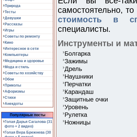
Если вы всё-так
Природа
самостоятельно, то
Тесты
стоимость в с
Девушки
Рассказы
специалисты.
Игры
Советы по ремонту
Инструменты и ма
Кино
Интересное в сети
Болгарка
Компьютеры
Зажимы
Медицина и здоровье
Мода и стиль
Дрель
Советы по хозяйству
Наушники
Обои
Перчатки
Приколы
Карандаш
Афоризмы
Стихи
Защитные очки
Анекдоты
Уровень
Рулетка
Популярные посты
Ножницы
Голая Дарья Сагалова (31
фото + 2 видео)
Голая Вера Брежнева (30