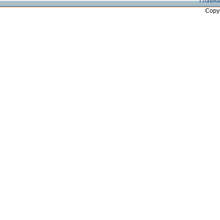
Главна
Copy