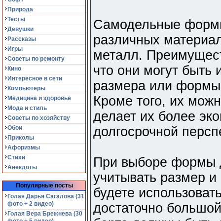
Природа
Тесты
Самодельные формы
Девушки
различных материал
Рассказы
Игры
металл. Преимущес
Советы по ремонту
что они могут быть 
Кино
Интересное в сети
размера или формы,
Компьютеры
Кроме того, их можн
Медицина и здоровье
Мода и стиль
делает их более эк
Советы по хозяйству
Обои
долгосрочной персп
Приколы
Афоризмы
Стихи
При выборе формы д
Анекдоты
учитывать размер и
Популярные посты
будете использоват
Голая Дарья Сагалова (31
фото + 2 видео)
достаточно большой,
Голая Вера Брежнева (30