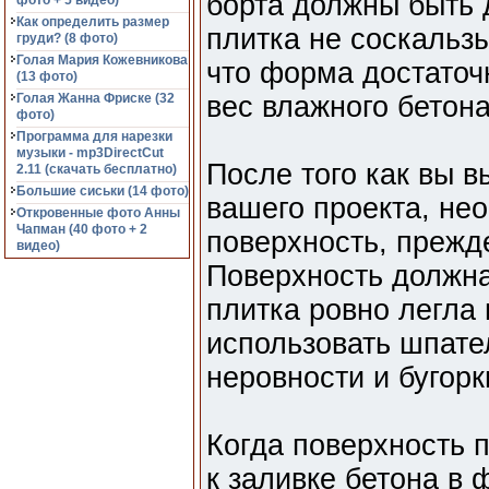
борта должны быть 
фото + 5 видео)
Как определить размер
плитка не соскальз
груди? (8 фото)
Голая Мария Кожевникова
что форма достаточ
(13 фото)
Голая Жанна Фриске (32
вес влажного бетона
фото)
Программа для нарезки
музыки - mp3DirectCut
После того как вы 
2.11 (cкачать бесплатно)
Большие сиськи (14 фото)
вашего проекта, не
Откровенные фото Анны
Чапман (40 фото + 2
поверхность, прежде
видео)
Поверхность должна
плитка ровно легла
использовать шпател
неровности и бугорк
Когда поверхность 
к заливке бетона в 