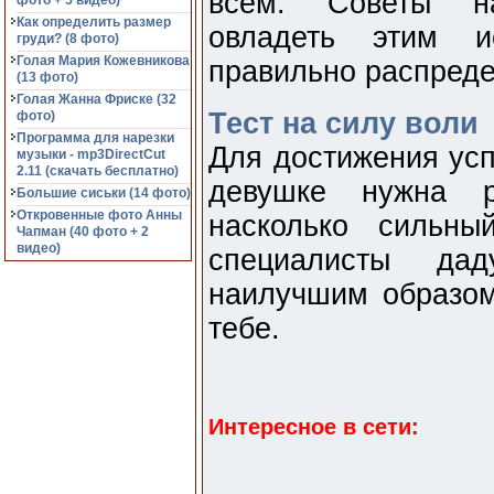
всем. Советы на
фото + 5 видео)
Как определить размер
овладеть этим и
груди? (8 фото)
Голая Мария Кожевникова
правильно распреде
(13 фото)
Голая Жанна Фриске (32
Тест на силу воли
фото)
Программа для нарезки
Для достижения ус
музыки - mp3DirectCut
2.11 (cкачать бесплатно)
девушке нужна р
Большие сиськи (14 фото)
Откровенные фото Анны
насколько сильн
Чапман (40 фото + 2
видео)
специалисты дад
наилучшим образом
тебе.
Интересное в сети: