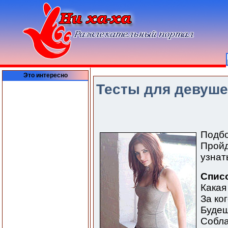
Это интересно
Тесты для девушек
Подбо
Пройд
узнат
Списо
Какая
За ко
Будеш
Собла