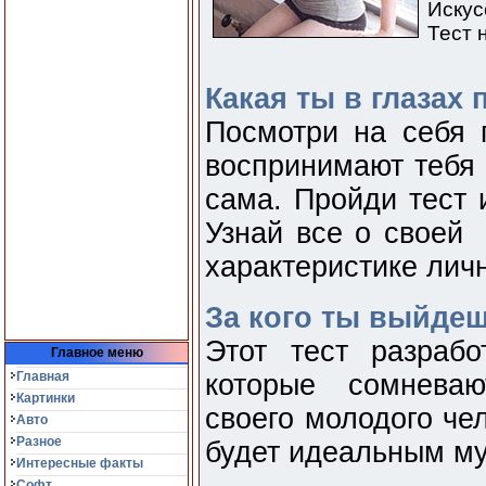
Искус
Тест 
Какая ты в глазах 
Посмотри на себя 
воспринимают тебя 
сама. Пройди тест 
Узнай все о своей 
характеристике лич
За кого ты выйде
Этот тест разраб
Главное меню
Главная
которые сомнева
Картинки
своего молодого чел
Авто
Разное
будет идеальным му
Интересные факты
Софт