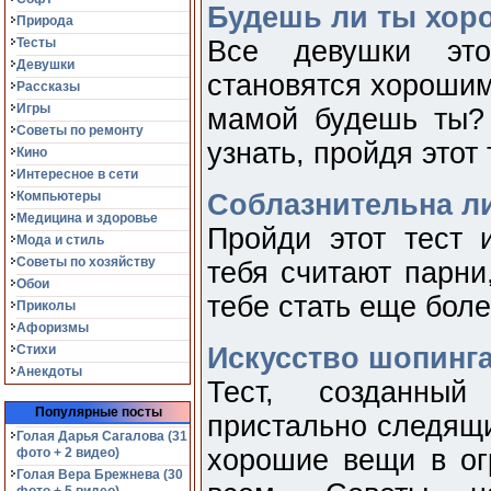
Будешь ли ты хор
Природа
Тесты
Все девушки эт
Девушки
становятся хорошим
Рассказы
Игры
мамой будешь ты?
Советы по ремонту
узнать, пройдя этот 
Кино
Интересное в сети
Компьютеры
Соблазнительна л
Медицина и здоровье
Пройди этот тест 
Мода и стиль
Советы по хозяйству
тебя считают парни
Обои
тебе стать еще бол
Приколы
Афоризмы
Стихи
Искусство шопинг
Анекдоты
Тест, созданный
Популярные посты
пристально следящи
Голая Дарья Сагалова (31
хорошие вещи в ог
фото + 2 видео)
Голая Вера Брежнева (30