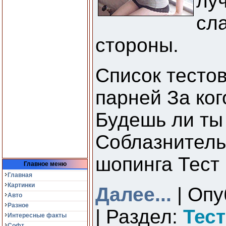
лу
сл
стороны.
Список тестов
парней За ко
Будешь ли ты
Соблазнитель
шопинга Тест 
Главное меню
Главная
Картинки
Далее...
| Опу
Авто
Разное
| Раздел:
Тес
Интересные факты
Софт