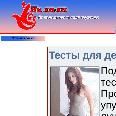
Это интересно
Тесты для де
По
те
Пр
уп