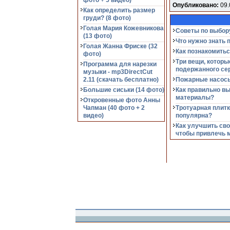
фото + 5 видео)
Опубликовано:
09.
Как определить размер
груди? (8 фото)
Голая Мария Кожевникова
Советы по выбор
(13 фото)
Что нужно знать 
Голая Жанна Фриске (32
Как познакомитьс
фото)
Три вещи, которы
Программа для нарезки
подержанного се
музыки - mp3DirectCut
2.11 (cкачать бесплатно)
Пожарные насосы
Большие сиськи (14 фото)
Как правильно в
материалы?
Откровенные фото Анны
Чапман (40 фото + 2
Тротуарная плитк
видео)
популярна?
Как улучшить сво
чтобы привлечь 