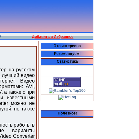
а
Добавить в Избранное
Это интересно
Рекомендуем!
Статистика
тер на русском
й, лучший видео
ернет. Видео
рматами: AVI,
 а также с при
и известными
rter можно не
угой, но также
Полезное!
ность работы в
ые варианты
ideo Converter