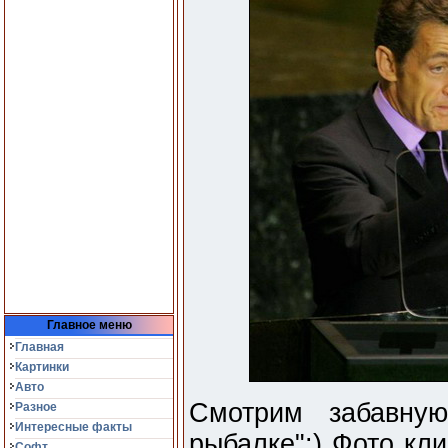
Главное меню
Главная
Картинки
Авто
Смотрим забавну
Разное
Интересные факты
рыбалке":) Фото кл
Софт