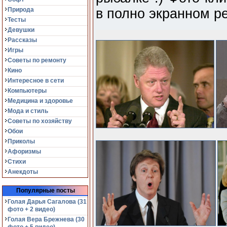
Природа
в полно экранном р
Тесты
Девушки
Рассказы
Игры
Советы по ремонту
Кино
Интересное в сети
Компьютеры
Медицина и здоровье
Мода и стиль
Советы по хозяйству
Обои
Приколы
Афоризмы
Стихи
Анекдоты
Популярные посты
Голая Дарья Сагалова (31
фото + 2 видео)
Голая Вера Брежнева (30