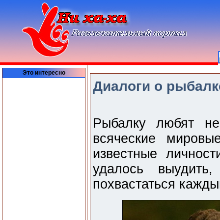
Это интересно
Диалоги о рыбалке
Рыбалку любят не
всяческие мировы
известные личност
удалось выудить
похвастаться каждый