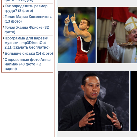
фото + 5 видео)
Как определить размер
груди? (8 фото)
Голая Мария Кожевникова
(13 фото)
Голая Жанна Фриске (32
фото)
Программа для нарезки
музыки - mp3DirectCut
2.11 (cкачать бесплатно)
Большие сиськи (14 фото)
Откровенные фото Анны
Чапман (40 фото + 2
видео)