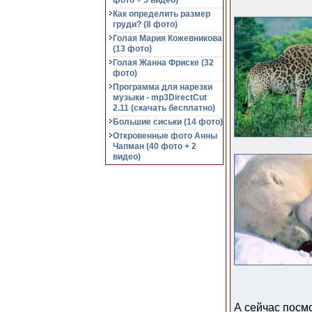
фото + 5 видео)
Как определить размер
груди? (8 фото)
Голая Мария Кожевникова
(13 фото)
Голая Жанна Фриске (32
фото)
Программа для нарезки
музыки - mp3DirectCut
2.11 (cкачать бесплатно)
Большие сиськи (14 фото)
Откровенные фото Анны
Чапман (40 фото + 2
видео)
А сейчас посм