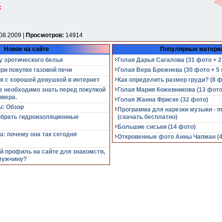
:
08.2009 |
Просмотров:
14914
Новое на сайте
Популярные матери
у эротического белья
Голая Дарья Сагалова (31 фото + 2
при покупке газовой печи
Голая Вера Брежнева (30 фото + 5 
я с хорошей девушкой в интернет
Как определить размер груди? (8 ф
е необходимо знать перед покупкой
Голая Мария Кожевникова (13 фото
рвера.
Голая Жанна Фриске (32 фото)
: Обзор
Программа для нарезки музыки - m
ыбрать гидроизоляционные
(cкачать бесплатно)
Большие сиськи (14 фото)
а: почему она так сегодня
Откровенные фото Анны Чапман (40
й профиль на сайте для знакомств,
мужчину?