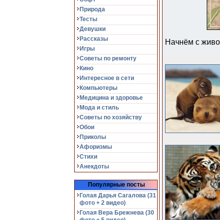
Природа
Тесты
Девушки
Рассказы
Начнём с живо
Игры
Советы по ремонту
Кино
Интересное в сети
Компьютеры
Медицина и здоровье
Мода и стиль
Советы по хозяйству
Обои
Приколы
Афоризмы
Стихи
Анекдоты
Популярные посты
Голая Дарья Сагалова (31
фото + 2 видео)
Голая Вера Брежнева (30