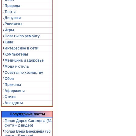
Природа
Тесты
Девушки
Рассказы
Игры
Советы по ремонту
Кино
Интересное в сети
Компьютеры
Медицина и здоровье
Мода и стиль
Советы по хозяйству
Обои
Приколы
Афоризмы
Стихи
Анекдоты
Популярные посты
Голая Дарья Сагалова (31
фото + 2 видео)
Голая Вера Брежнева (30