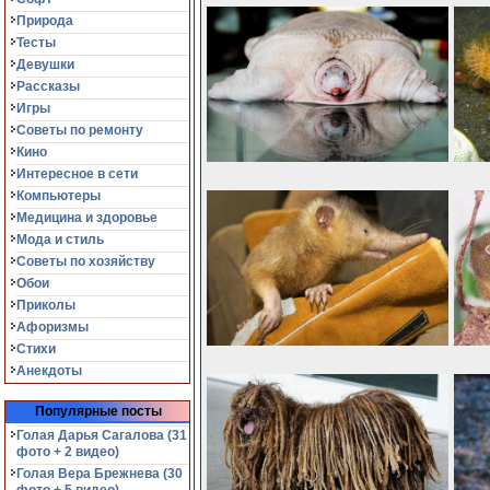
Природа
Тесты
Девушки
Рассказы
Игры
Советы по ремонту
Кино
Интересное в сети
Компьютеры
Медицина и здоровье
Мода и стиль
Советы по хозяйству
Обои
Приколы
Афоризмы
Стихи
Анекдоты
Популярные посты
Голая Дарья Сагалова (31
фото + 2 видео)
Голая Вера Брежнева (30