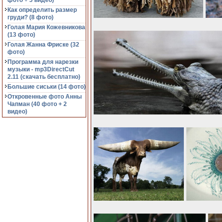
фото + 5 видео)
Как определить размер
груди? (8 фото)
Голая Мария Кожевникова
(13 фото)
Голая Жанна Фриске (32
фото)
Программа для нарезки
музыки - mp3DirectCut
2.11 (cкачать бесплатно)
Большие сиськи (14 фото)
Откровенные фото Анны
Чапман (40 фото + 2
видео)