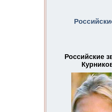
Российски
Российские з
Курников