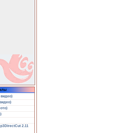
алы
 видео)
видео)
ото)
)
p3DirectCut 2.11