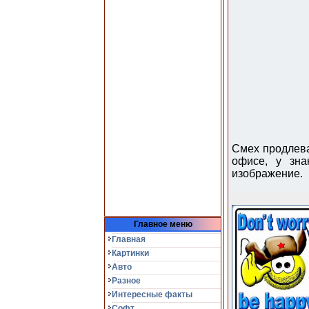
Смех продлева
офисе, у зна
изображение.
Главное меню
Главная
Картинки
Авто
Разное
Интересные факты
Софт