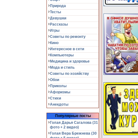
Природа
Тесты
Девушки
Рассказы
Игры
Советы по ремонту
Кино
Интересное в сети
Компьютеры
Медицина и здоровье
Мода и стиль
Советы по хозяйству
Обои
Приколы
Афоризмы
Стихи
Анекдоты
Популярные посты
Голая Дарья Сагалова (31
фото + 2 видео)
Голая Вера Брежнева (30