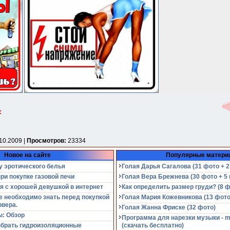
:
10.2009 |
Просмотров:
23334
Новое на сайте
Популярные матери
у эротического белья
Голая Дарья Сагалова (31 фото + 2
при покупке газовой печи
Голая Вера Брежнева (30 фото + 5 
я с хорошей девушкой в интернет
Как определить размер груди? (8 ф
е необходимо знать перед покупкой
Голая Мария Кожевникова (13 фото
рвера.
Голая Жанна Фриске (32 фото)
: Обзор
Программа для нарезки музыки - m
ыбрать гидроизоляционные
(cкачать бесплатно)