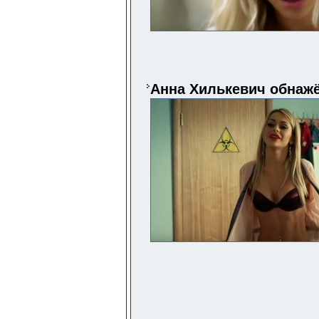
Анна Хилькевич обнажё