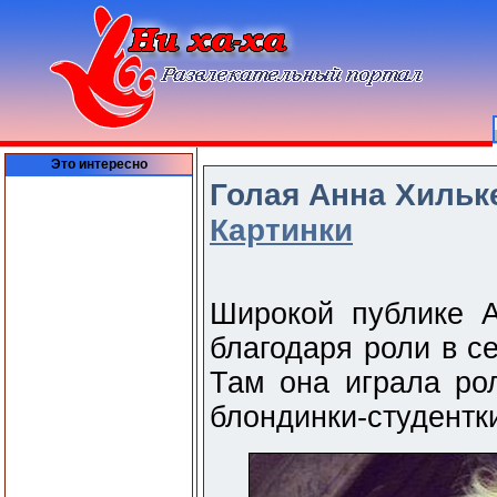
Это интересно
Голая Анна Хильке
Картинки
Широкой публике А
благодаря роли в с
Там она играла рол
блондинки-студентк