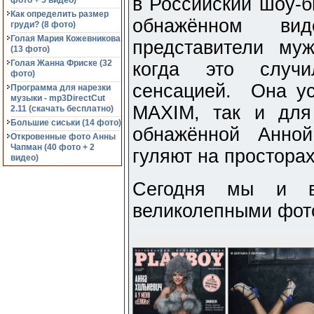
в Российский шоу-б
фото + 5 видео)
Как определить размер
обнажённом ви
груди? (8 фото)
Голая Мария Кожевникова
представители му
(13 фото)
Голая Жанна Фриске (32
когда это случи
фото)
сенсацией. Она ус
Программа для нарезки
музыки - mp3DirectCut
MAXIM, так и для
2.11 (cкачать бесплатно)
Большие сиськи (14 фото)
обнажённой Анной
Откровенные фото Анны
Чапман (40 фото + 2
гуляют на просторах
видео)
Сегодня мы и ва
великолепными фото