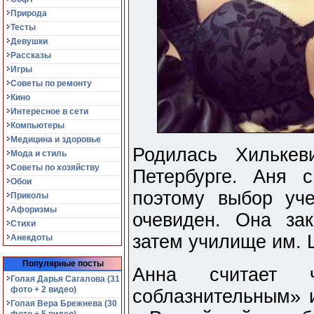
Природа
Тесты
Девушки
Рассказы
Игры
Советы по ремонту
Кино
Интересное в сети
Компьютеры
Медицина и здоровье
Родилась Хилькев
Мода и стиль
Советы по хозяйству
Петербурге. Аня с
Обои
поэтому выбор уч
Приколы
Афоризмы
очевиден. Она за
Стихи
затем училище им.
Анекдоты
Популярные посты
Анна считает 
Голая Дарья Сагалова (31
фото + 2 видео)
соблазнительным» 
Голая Вера Брежнева (30