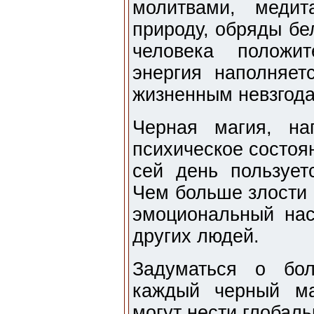
молитвами, меди
природу, обряды бе
человека положит
энергия наполняет
жизненным невзгод
Черная магия, нап
психическое состоя
сей день пользуе
Чем больше злости 
эмоциональный нас
других людей.
Задуматься о бол
каждый черный ма
могут нести глобаль