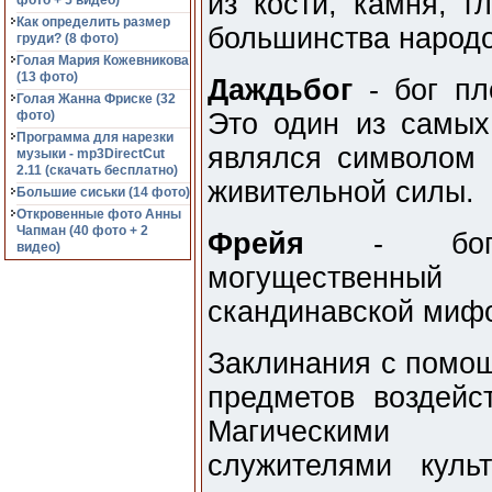
из кости, камня, 
фото + 5 видео)
Как определить размер
большинства народо
груди? (8 фото)
Голая Мария Кожевникова
(13 фото)
Даждьбог
- бог пл
Голая Жанна Фриске (32
фото)
Это один из самых
Программа для нарезки
являлся символом 
музыки - mp3DirectCut
2.11 (cкачать бесплатно)
живительной силы.
Большие сиськи (14 фото)
Откровенные фото Анны
Чапман (40 фото + 2
Фрейя
- богин
видео)
могущественны
скандинавской мифо
Заклинания с помощ
предметов воздейс
Магическими с
служителями куль