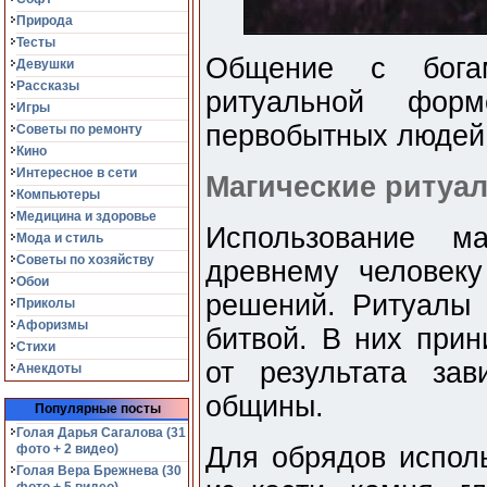
Природа
Тесты
Общение с бога
Девушки
Рассказы
ритуальной фор
Игры
первобытных людей
Советы по ремонту
Кино
Интересное в сети
Магические ритуа
Компьютеры
Медицина и здоровье
Использование ма
Мода и стиль
Советы по хозяйству
древнему человек
Обои
решений. Ритуалы 
Приколы
Афоризмы
битвой. В них прин
Стихи
от результата за
Анекдоты
общины.
Популярные посты
Голая Дарья Сагалова (31
фото + 2 видео)
Для обрядов испол
Голая Вера Брежнева (30