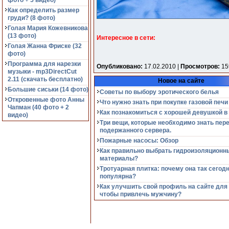
фото + 5 видео)
Как определить размер
груди? (8 фото)
Голая Мария Кожевникова
(13 фото)
Интересное в сети:
Голая Жанна Фриске (32
фото)
Программа для нарезки
Опубликовано:
17.02.2010 |
Просмотров:
15
музыки - mp3DirectCut
2.11 (cкачать бесплатно)
Новое на сайте
Большие сиськи (14 фото)
Советы по выбору эротического белья
Откровенные фото Анны
Что нужно знать при покупке газовой печи
Чапман (40 фото + 2
Как познакомиться с хорошей девушкой в
видео)
Три вещи, которые необходимо знать пер
подержанного сервера.
Пожарные насосы: Обзор
Как правильно выбрать гидроизоляционн
материалы?
Тротуарная плитка: почему она так сегод
популярна?
Как улучшить свой профиль на сайте для
чтобы привлечь мужчину?