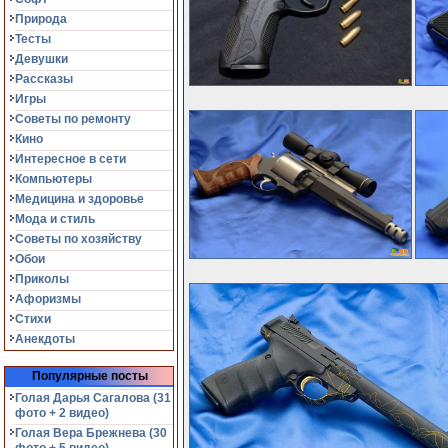
Природа
Тесты
Девушки
Рассказы
Игры
Советы по ремонту
Кино
Интересное в сети
Компьютеры
Медицина и здоровье
Мода и стиль
Советы по хозяйству
Обои
Приколы
Афоризмы
Стихи
Анекдоты
Популярные посты
Голая Дарья Сагалова (31
фото + 2 видео)
Голая Вера Брежнева (30