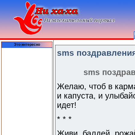
Это интересно
sms поздравления
sms
поздрав
Желаю, чтоб в карм
и капуста, и улыбай
идет!
* * *
Живи, балдей, рожай