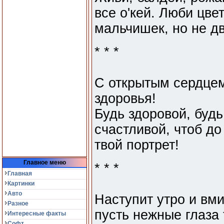
все о'кей. Люби цве
мальчишек, но не дв
* * *
С открытым сердцем
здоровья!
Будь здоровой, будь
счастливой, чтоб до
твой портрет!
Главное меню
* * *
Главная
Картинки
Авто
Наступит утро и вми
Разное
пусть нежные глаза 
Интересные факты
Софт