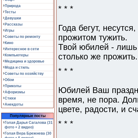
Природа
* * *
Тесты
Девушки
Рассказы
Года бегут, несутся,
Игры
прожитом тужить.
Советы по ремонту
Кино
Твой юбилей - лишь
Интересное в сети
столько же прожить.
Компьютеры
Медицина и здоровье
Мода и стиль
* * *
Советы по хозяйству
Обои
Приколы
Юбилей Ваш праздни
Афоризмы
время, не пора. Дол
Стихи
Анекдоты
цвете, радости, и сч
Популярные посты
* * *
Голая Дарья Сагалова (31
фото + 2 видео)
Голая Вера Брежнева (30