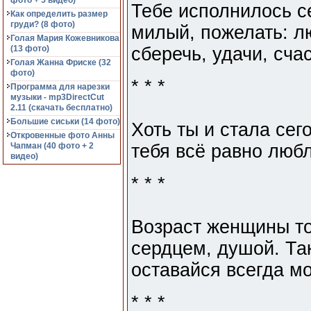
фото + 5 видео)
Тебе исполнилось се
Как определить размер
груди? (8 фото)
милый, пожелать: л
Голая Мария Кожевникова
(13 фото)
сберечь, удачи, счас
Голая Жанна Фриске (32
фото)
* * *
Программа для нарезки
музыки - mp3DirectCut
2.11 (cкачать бесплатно)
Большие сиськи (14 фото)
Хоть ты и стала сег
Откровенные фото Анны
Чапман (40 фото + 2
тебя всё равно люб
видео)
* * *
Возраст женщины тол
сердцем, душой. Так
оставайся всегда м
* * *