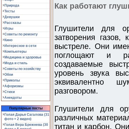
Как работают глуш
Природа
Тесты
Девушки
Рассказы
Глушители для о
Игры
Советы по ремонту
затворения газов, 
Кино
выстреле. Они име
Интересное в сети
Компьютеры
поглощают и ра
Медицина и здоровье
создаваемые выст
Мода и стиль
Советы по хозяйству
уровень звука вы
Обои
эквивалентно шу
Приколы
Афоризмы
разговором.
Стихи
Анекдоты
Глушители для ор
Популярные посты
Голая Дарья Сагалова (31
различных материал
фото + 2 видео)
титан и карбон. Он
Голая Вера Брежнева (30