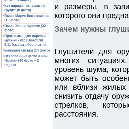
фото + 5 видео)
и размеры, в зав
Как определить размер
груди? (8 фото)
которого они предн
Голая Мария Кожевникова
(13 фото)
Голая Жанна Фриске (32
Зачем нужны глуш
фото)
Программа для нарезки
музыки - mp3DirectCut
2.11 (cкачать бесплатно)
Глушители для ор
Большие сиськи (14 фото)
Откровенные фото Анны
многих ситуациях
Чапман (40 фото + 2
видео)
уровень шума, кото
может быть особен
или вблизи жилых
снизить отдачу ору
стрелков, кото
расстояния.