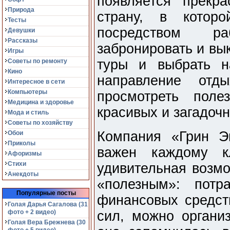
появляется прекр
Природа
страну, в котор
Тесты
посредством р
Девушки
Рассказы
забронировать и вы
Игры
туры и выбрать н
Советы по ремонту
Кино
направление отд
Интересное в сети
Компьютеры
просмотреть пол
Медицина и здоровье
красивых и загадоч
Мода и стиль
Советы по хозяйству
Компания «Грин Э
Обои
Приколы
важен каждому к
Афоризмы
Стихи
удивительная возмо
Анекдоты
«полезным»: потр
Популярные посты
финансовых средст
Голая Дарья Сагалова (31
фото + 2 видео)
сил, можно организ
Голая Вера Брежнева (30