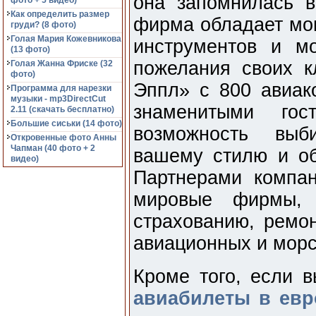
она запомнилась в
фото + 5 видео)
Как определить размер
фирма обладает мо
груди? (8 фото)
Голая Мария Кожевникова
инструментов и м
(13 фото)
пожелания своих к
Голая Жанна Фриске (32
фото)
Эппл» с 800 авиа
Программа для нарезки
музыки - mp3DirectCut
знаменитыми гос
2.11 (cкачать бесплатно)
Большие сиськи (14 фото)
возможность выб
Откровенные фото Анны
Чапман (40 фото + 2
вашему стилю и об
видео)
Партнерами компа
мировые фирмы, 
страхованию, ремон
авиационных и морс
Кроме того, если в
авиабилеты в евр