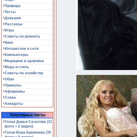
Природа
Тесты
Девушки
Рассказы
Игры
Советы по ремонту
Кино
Интересное в сети
Компьютеры
Медицина и здоровье
Мода и стиль
Советы по хозяйству
Обои
Приколы
Афоризмы
Стихи
Анекдоты
Популярные посты
Голая Дарья Сагалова (31
фото + 2 видео)
Голая Вера Брежнева (30