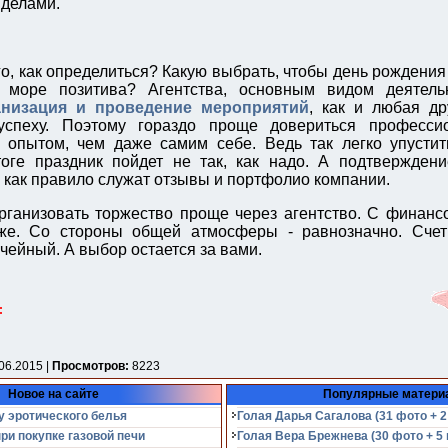
делами.
о, как определиться? Какую выбрать, чтобы день рождения
 море позитива? Агентства, основным видом деятель
анизация и проведение мероприятий
, как и любая др
успеху. Поэтому гораздо проще довериться професс
опытом, чем даже самим себе. Ведь так легко упустить
оге праздник пойдет не так, как надо. А подтверждени
 как правило служат отзывы и портфолио компании.
рганизовать торжество проще через агентство. С финанс
же. Со стороны общей атмосферы - равнозначно. Сче
чейный. А выбор остается за вами.
:
06.2015 |
Просмотров:
8223
Новое на сайте
Популярные матери
у эротического белья
Голая Дарья Сагалова (31 фото + 2
при покупке газовой печи
Голая Вера Брежнева (30 фото + 5 