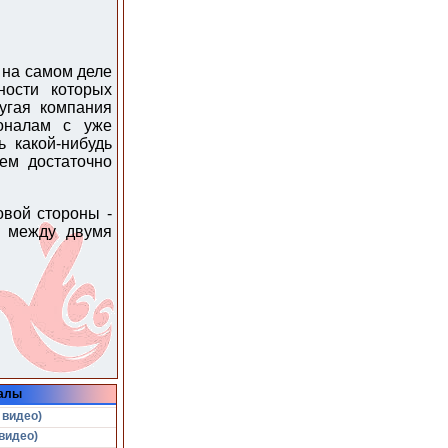
 на самом деле
ности которых
угая компания
ионалам с уже
 какой-нибудь
ем достаточно
овой стороны -
т между двумя
алы
 видео)
видео)