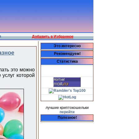
а
Добавить в Избранное
Это интересно
азное
Рекомендуем!
Статистика
лать это можно
 услуг которой
лучшие криптокошельки
перейти
Полезное!