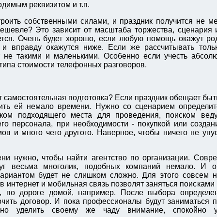
одимым реквизитом и т.п.
роить собственными силами, и праздник получится не м
дешевле? Это зависит от масштаба торжества, сценария и
ется. Очень будет хорошо, если любую помощь окажут ро
 и вправду окажутся ниже. Если же рассчитывать тольк
 не такими и маленькими. Особенно если учесть абсолю
типа стоимости телефонных разговоров.
т самостоятельная подготовка? Если праздник обещает бы
ить ей немало времени. Нужно со сценарием определитс
ском подходящего места для проведения, поиском веду
о персонала, при необходимости - покупкой или создан
мов и много чего другого. Наверное, чтобы ничего не упус
ни нужно, чтобы найти агентство по организации. Совр
уг весьма многолик, подобных компаний немало. И о
ариантом будет не слишком сложно. Для этого совсем н
 в интернет и мобильная связь позволят заняться поисками
, по дороге домой, например. После выбора определе
ючить договор. И пока профессионалы будут заниматься 
жно уделить своему же чаду внимание, спокойно у