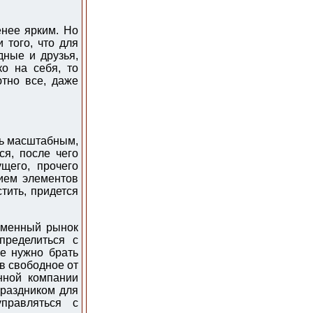
енее ярким. Но
 того, что для
дные и друзья,
о на себя, то
тно все, даже
ть масштабным,
я, после чего
щего, прочего
ием элементов
тить, придется
еменный рынок
пределиться с
е нужно брать
 в свободное от
нной компании
праздником для
правляться с