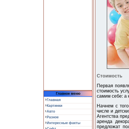
Стоимость
Первая появля
стоимость усл
Главное меню
самим себе: а 
Главная
Начнем с того
Картинки
числе и детски
Авто
Агентства пред
Разное
аренда декор
Интересные факты
предложат по
Софт