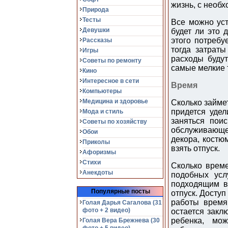
жизнь, с необх
Природа
Тесты
Все можно уст
Девушки
будет ли это 
этого потребу
Рассказы
тогда затраты
Игры
расходы будут
Советы по ремонту
самые мелкие 
Кино
Интересное в сети
Время
Компьютеры
Медицина и здоровье
Сколько займе
придется удел
Мода и стиль
заняться пои
Советы по хозяйству
обслуживающег
Обои
декора, костю
Приколы
взять отпуск.
Афоризмы
Стихи
Сколько време
Анекдоты
подобных усл
подходящим в
Популярные посты
отпуск. Доступ
работы время
Голая Дарья Сагалова (31
фото + 2 видео)
остается закл
ребенка, мо
Голая Вера Брежнева (30