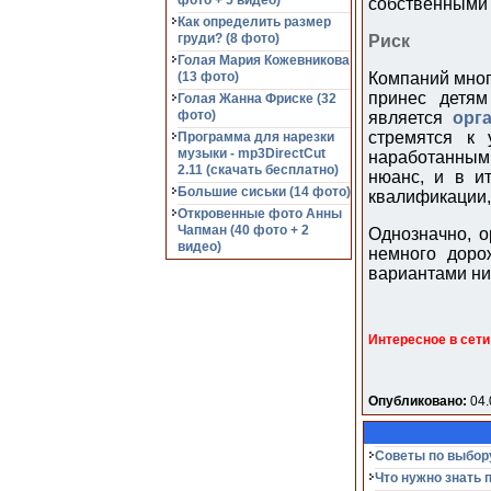
фото + 5 видео)
собственными 
Как определить размер
груди? (8 фото)
Риск
Голая Мария Кожевникова
(13 фото)
Компаний мног
принес детям
Голая Жанна Фриске (32
фото)
является
орг
стремятся к 
Программа для нарезки
музыки - mp3DirectCut
наработанным 
2.11 (cкачать бесплатно)
нюанс, и в ит
Большие сиськи (14 фото)
квалификации,
Откровенные фото Анны
Чапман (40 фото + 2
Однозначно, о
видео)
немного доро
вариантами ни
Интересное в сети
Опубликовано:
04.
Советы по выбор
Что нужно знать 