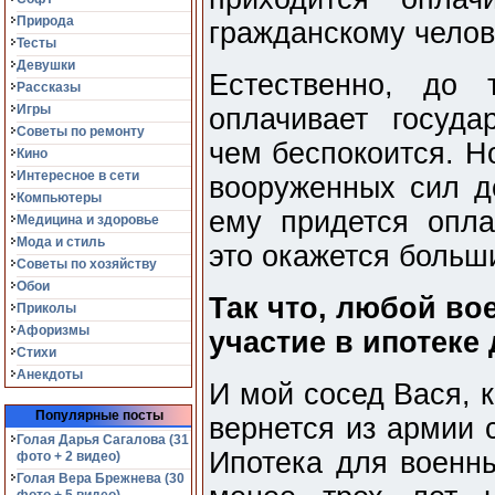
Природа
гражданскому челов
Тесты
Девушки
Естественно, до 
Рассказы
Игры
оплачивает госуд
Советы по ремонту
чем беспокоится. Н
Кино
Интересное в сети
вооруженных сил д
Компьютеры
ему придется опла
Медицина и здоровье
Мода и стиль
это окажется боль
Советы по хозяйству
Обои
Так что, любой в
Приколы
Афоризмы
участие в ипотеке
Стихи
Анекдоты
И мой сосед Вася, к
Популярные посты
вернется из армии 
Голая Дарья Сагалова (31
Ипотека для военны
фото + 2 видео)
Голая Вера Брежнева (30