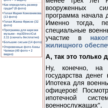
менее трех лет н
фото + 5 видео)
Как определить размер
вооруженных си
груди? (8 фото)
Голая Мария Кожевникова
программа начала д
(13 фото)
Именно тогда, п
Голая Жанна Фриске (32
фото)
специальные военн
Программа для нарезки
музыки - mp3DirectCut
участие в
нако
2.11 (cкачать бесплатно)
Большие сиськи (14 фото)
жилищного обеспе
Откровенные фото Анны
Чапман (40 фото + 2
видео)
А, так это только
Ну, конечно, на
государства денег 
Ипотека для военны
офицеров! Посмот
ипотечной систе
военнослужащих".