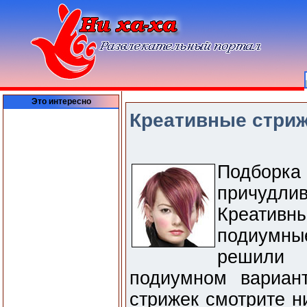
Это интересно
Креативные стрижк
Подбор
причудл
Креативн
подиумн
решили 
подиумном вариан
стрижек смотрите н