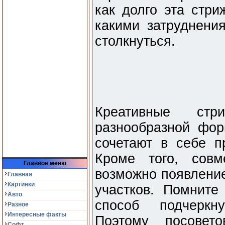
как долго эта стри
какими затруднени
столкнуться.
Креативные ст
разнообразной фор
сочетают в себе п
Кроме того, сов
Главное меню
возможно появление
Главная
Картинки
участков. Помните
Авто
способ подчеркн
Разное
Интересные факты
Поэтому посовето
Софт