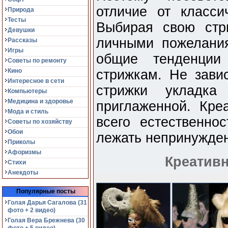
отличие от класси
Природа
Тесты
Выбирая свою стри
Девушки
личными пожелания
Рассказы
Игры
общие тенденции
Советы по ремонту
Кино
стрижкам. Не зав
Интересное в сети
стрижки укладк
Компьютеры
Медицина и здоровье
приглаженной. Кре
Мода и стиль
всего естественно
Советы по хозяйству
Обои
лежать непринужде
Приколы
Афоризмы
Креативн
Стихи
Анекдоты
Популярные посты
Голая Дарья Сагалова (31
фото + 2 видео)
Голая Вера Брежнева (30