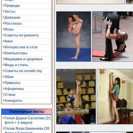
Природа
Тесты
Девушки
Рассказы
Игры
Советы по ремонту
Кино
Интересное в сети
Компьютеры
Медицина и здоровье
Мода и стиль
Советы по хозяйству
Обои
Приколы
Афоризмы
Стихи
Анекдоты
Популярные посты
Голая Дарья Сагалова (31
фото + 2 видео)
Голая Вера Брежнева (30