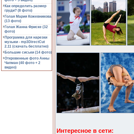
фото + 5 видео)
Как определить размер
груди? (8 фото)
Голая Мария Кожевникова
(13 фото)
Голая Жанна Фриске (32
фото)
Программа для нарезки
музыки - mp3DirectCut
2.11 (cкачать бесплатно)
Большие сиськи (14 фото)
Откровенные фото Анны
Чапман (40 фото + 2
видео)
Интересное в сети: