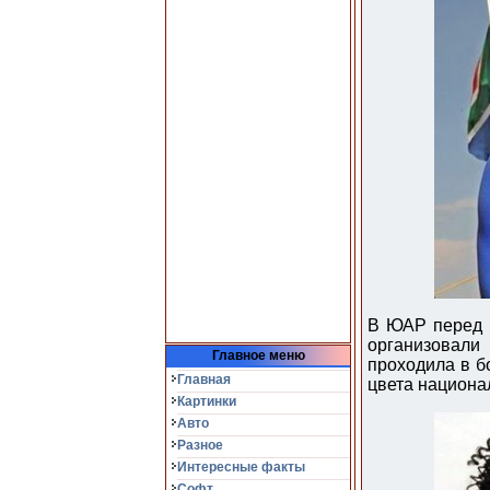
В ЮАР перед 
организовали
Главное меню
проходила в б
Главная
цвета национа
Картинки
Авто
Разное
Интересные факты
Софт