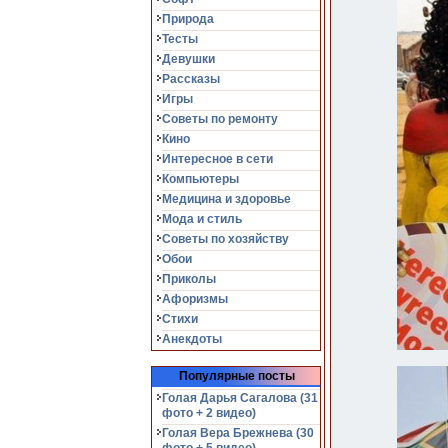
Природа
Тесты
Девушки
Рассказы
Игры
Советы по ремонту
Кино
Интересное в сети
Компьютеры
Медицина и здоровье
Мода и стиль
Советы по хозяйству
Обои
Приколы
Афоризмы
Стихи
Анекдоты
Популярные посты
Голая Дарья Сагалова (31
фото + 2 видео)
Голая Вера Брежнева (30