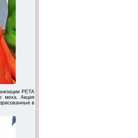
анизации PETA
о меха. Акция
азрисованные в