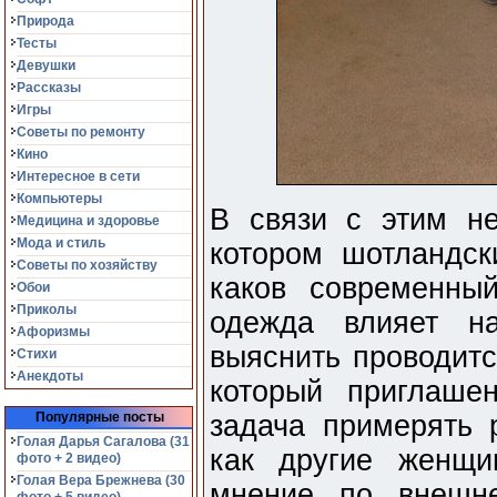
Природа
Тесты
Девушки
Рассказы
Игры
Советы по ремонту
Кино
Интересное в сети
Компьютеры
В связи с этим не
Медицина и здоровье
Мода и стиль
котором шотландск
Советы по хозяйству
каков современны
Обои
Приколы
одежда влияет н
Афоризмы
выяснить проводитс
Стихи
Анекдоты
который приглаше
Популярные посты
задача примерять 
Голая Дарья Сагалова (31
как другие женщи
фото + 2 видео)
Голая Вера Брежнева (30
мнение по внешн