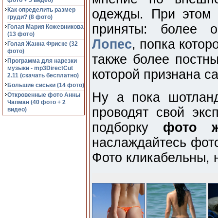
фото + 5 видео)
Как определить размер
одежды. При этом
груди? (8 фото)
приняты: более 
Голая Мария Кожевникова
(13 фото)
Лопес
, попка котор
Голая Жанна Фриске (32
фото)
также более постны
Программа для нарезки
музыки - mp3DirectCut
которой признана с
2.11 (cкачать бесплатно)
Большие сиськи (14 фото)
Ну а пока шотлан
Откровенные фото Анны
Чапман (40 фото + 2
проводят свой экс
видео)
подборку
фото ж
наслаждайтесь фото
Фото кликабельны, 