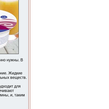
чно нужны. В
ние. Жидкие
льных веществ.
одходит для
ечивают
ины, и, таким