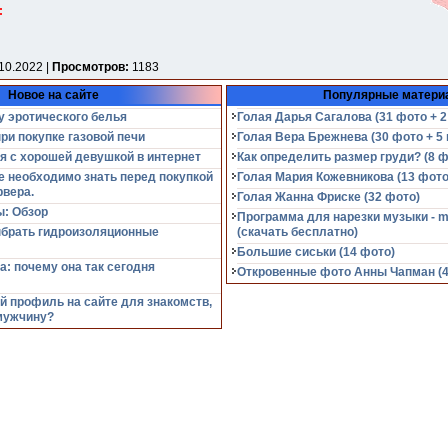
:
10.2022 |
Просмотров:
1183
Новое на сайте
Популярные матери
у эротического белья
Голая Дарья Сагалова (31 фото + 2
при покупке газовой печи
Голая Вера Брежнева (30 фото + 5 
я с хорошей девушкой в интернет
Как определить размер груди? (8 ф
е необходимо знать перед покупкой
Голая Мария Кожевникова (13 фото
рвера.
Голая Жанна Фриске (32 фото)
: Обзор
Программа для нарезки музыки - m
ыбрать гидроизоляционные
(cкачать бесплатно)
Большие сиськи (14 фото)
а: почему она так сегодня
Откровенные фото Анны Чапман (40
й профиль на сайте для знакомств,
мужчину?