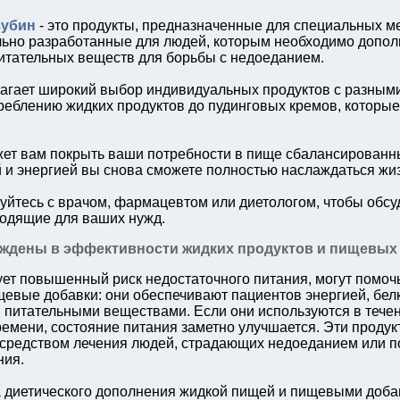
зубин
- это продукты, предназначенные для специальных м
льно разработанные для людей, которым необходимо допол
итательных веществ для борьбы с недоеданием.
лагает широкий выбор индивидуальных продуктов с разными
треблению жидких продуктов до пудинговых кремов, которые
жет вам покрыть ваши потребности в пище сбалансированн
 и энергией вы снова сможете полностью наслаждаться жи
уйтесь с врачом, фармацевтом или диетологом, чтобы обсу
одящие для ваших нужд.
ждены в эффективности жидких продуктов и пищевых
ует повышенный риск недостаточного питания, могут помоч
щевые добавки: они обеспечивают пациентов энергией, бел
питательными веществами. Если они используются в тече
ремени, состояние питания заметно улучшается. Эти проду
средством лечения людей, страдающих недоеданием или 
ния.
диетического дополнения жидкой пищей и пищевыми доба