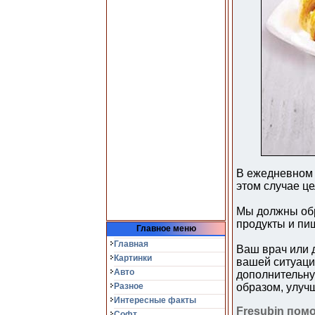
В ежедневном 
этом случае ц
Мы должны обр
продукты и пи
Главное меню
Главная
Ваш врач или 
Картинки
вашей ситуаци
Авто
дополнительную
Разное
образом, улуч
Интересные факты
Fresubin пом
Софт