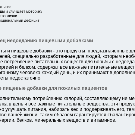
ть вес
цы и улучшает моторику
тво жизни
кциональный дефицит
нец недоеданию пищевыми добавками
ты и пищевые добавки - это продукты, предназначенные д
елей, специально разработанные для людей, которым необ
е потребление питательных веществ для борьбы с недоеда
ергией и белком, содержат все важные питательные вещест
ганизму человека каждый день, и их принимают в дополнени
еты недостаточно.
 пищевые добавки для пожилых пациентов
олнительному потреблению калорий, составляющему не мен
елка в день и все важные питательные вещества, эти проду
о улучшать питания, набирать вес и поддерживать его, те
тво вашей жизни: таким образом гарантируется сбалансир
нергии, белков, минеральных веществ и витаминов.