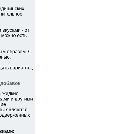
едицинских
нительное
 вкусами - от
 можно есть
ым образом. С
знью.
дить варианты,
 добавок
ь жидкие
ками и другими
ние
кты являются
подверженных
вками: