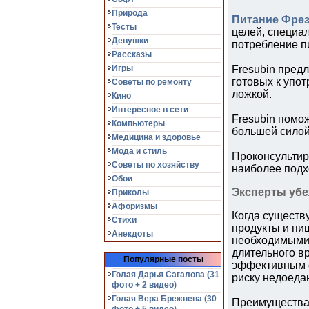
Природа
Питание Фре
Тесты
целей, специа
Девушки
потребление п
Рассказы
Игры
Fresubin пред
готовых к упо
Советы по ремонту
ложкой.
Кино
Интересное в сети
Fresubin помо
Компьютеры
большей силой
Медицина и здоровье
Мода и стиль
Проконсультир
Советы по хозяйству
наиболее подх
Обои
Эксперты убе
Приколы
Афоризмы
Когда существ
Стихи
продукты и пи
Анекдоты
необходимыми 
длительного в
Популярные посты
эффективным 
Голая Дарья Сагалова (31
риску недоеда
фото + 2 видео)
Голая Вера Брежнева (30
Преимущества 