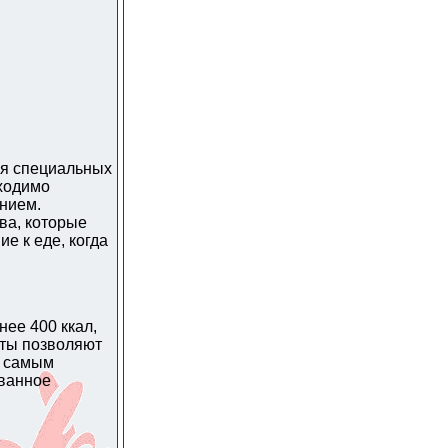
ля специальных
ходимо
нием.
ва, которые
е к еде, когда
ее 400 ккал,
кты позволяют
м самым
ованное