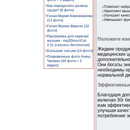
фото + 5 видео)
Как определить размер
Помогает набра
груди? (8 фото)
Укрепляет мыш
Улучшает качес
Голая Мария Кожевникова
Уменьшает фун
(13 фото)
Голая Жанна Фриске (32
фото)
Программа для нарезки
Положите ко
музыки - mp3DirectCut
2.11 (cкачать бесплатно)
Жидкие продук
Большие сиськи (14 фото)
медицинских ц
Откровенные фото Анны
дополнительно
Чапман (40 фото + 2
Они богаты эн
видео)
необходимы ор
нормальной ди
Эффективные
Благодаря доп
включая 30г б
вам эффективн
улучшая качес
потребление э