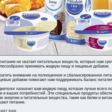
питании не хватает питательных веществ, которые нам сро
елесообразно принимать жидкую пищу и пищевые добавки.
атить внимание на полноценное и сбалансированное пита
щевые добавки помогают нам поддерживать баланс питате
диетолог назначит вам жидкую пищу, которая лучше всего п
и и ваших потребностей. Эти специальные продукты обесп
 энергию и питательные вещества, такие как белки и витам
шают питание.
ожет вам