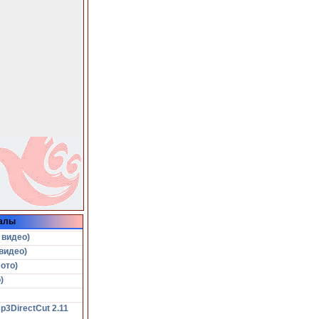
алы
 видео)
видео)
ото)
)
p3DirectCut 2.11