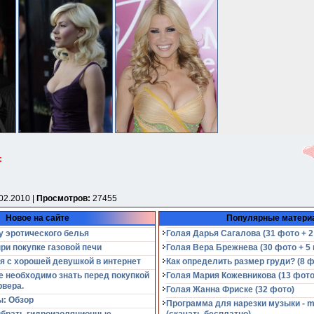
:
02.2010 |
Просмотров:
27455
Новое на сайте
Популярные матери
у эротического белья
Голая Дарья Сагалова (31 фото + 2
при покупке газовой печи
Голая Вера Брежнева (30 фото + 5 
я с хорошей девушкой в интернет
Как определить размер груди? (8 ф
е необходимо знать перед покупкой
Голая Мария Кожевникова (13 фото
рвера.
Голая Жанна Фриске (32 фото)
: Обзор
Программа для нарезки музыки - m