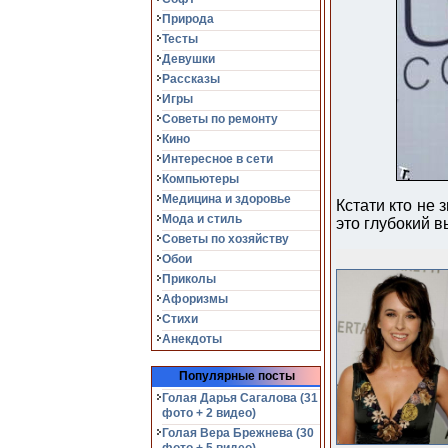
Природа
Тесты
Девушки
Рассказы
Игры
Советы по ремонту
Кино
Интересное в сети
Компьютеры
Медицина и здоровье
Кстати кто не 
Мода и стиль
это глубокий в
Советы по хозяйству
Обои
Приколы
Афоризмы
Стихи
Анекдоты
Популярные посты
Голая Дарья Сагалова (31
фото + 2 видео)
Голая Вера Брежнева (30