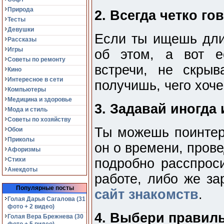
Природа
2. Всегда четко го
Тесты
Девушки
Если ты ищешь дли
Рассказы
Игры
об этом, а вот е
Советы по ремонту
встречи, не скрыв
Кино
Интересное в сети
получишь, чего хоч
Компьютеры
Медицина и здоровье
3. Задавай иногда
Мода и стиль
Советы по хозяйству
Ты можешь поинтере
Обои
Приколы
он о времени, пров
Афоризмы
Стихи
подробно расспроси
Анекдоты
работе, либо же з
Популярные посты
сайт знакомств
.
Голая Дарья Сагалова (31
фото + 2 видео)
4. Выбери правил
Голая Вера Брежнева (30