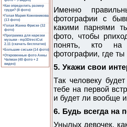
фото + 5 видео)
Как определить размер
Именно правильн
груди? (8 фото)
Голая Мария Кожевникова
фотографии с быв
(13 фото)
какими парнями т
Голая Жанна Фриске (32
фото)
фото, чтобы рпихо
Программа для нарезки
музыки - mp3DirectCut
понять, кто на
2.11 (cкачать бесплатно)
Большие сиськи (14 фото)
фотографии, где ты 
Откровенные фото Анны
Чапман (40 фото + 2
видео)
5. Укажи свои инт
Так человеку будет
тебе на первой встр
и будет ли вообще и
6. Будь всегда на 
Унылых девочек, как