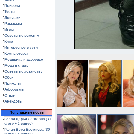
Природа
Тесты
Девушки
Рассказы
Игры
Советы по ремонту
Кино
Интересное в сети
Компьютеры
Медицина и здоровье
Мода и стиль
Советы по хозяйству
Обои
Приколы
Афоризмы
Стихи
Анекдоты
Популярные посты
Голая Дарья Сагалова (31
фото + 2 видео)
Голая Вера Брежнева (30