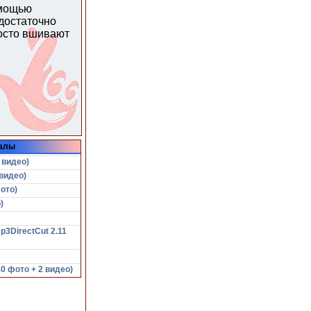
омощью
 достаточно
росто вшивают
алы
 видео)
видео)
ото)
)
p3DirectCut 2.11
 фото + 2 видео)