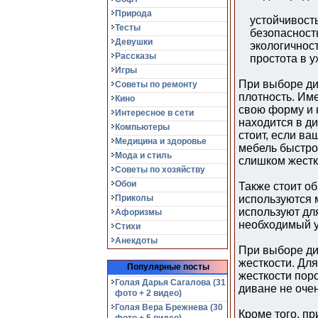
Природа
устойчивость 
Тесты
безопасность 
Девушки
экологичност
Рассказы
простота в у
Игры
При выборе ди
Советы по ремонту
плотность. Им
Кино
свою форму и 
Интересное в сети
находится в ди
Компьютеры
стоит, если ва
Медицина и здоровье
мебель быстро
Мода и стиль
слишком жестк
Советы по хозяйству
Обои
Также стоит о
Приколы
используются 
используют дл
Афоризмы
необходимый у
Стихи
Анекдоты
При выборе ди
жесткости. Дл
Популярные посты
жесткости поро
Голая Дарья Сагалова (31
диване не очен
фото + 2 видео)
Голая Вера Брежнева (30
Кроме того, п