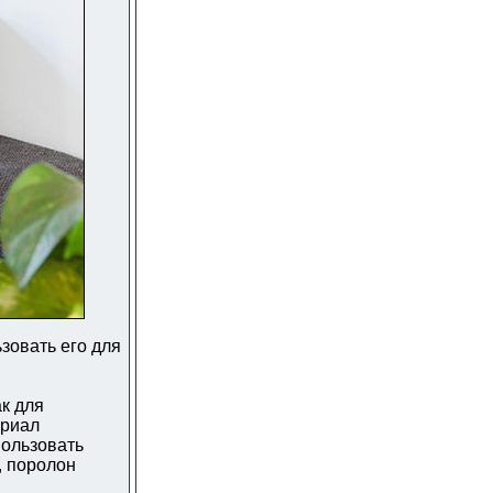
зовать его для
к для
ериал
пользовать
, поролон