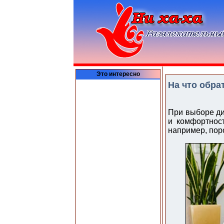
Это интересно
На что обра
При выборе ди
и комфортност
например, пор