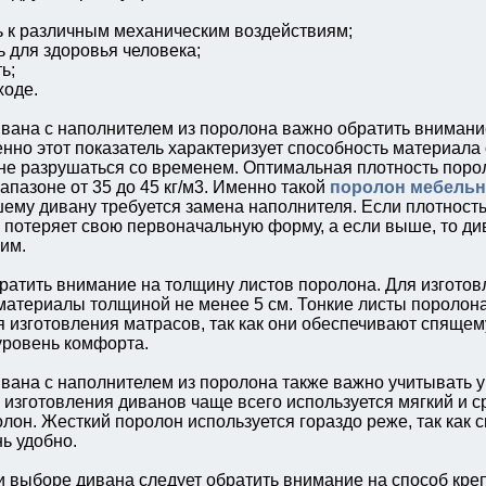
к различным механическим воздействиям;
для здоровья человека;
ь;
ходе.
вана с наполнителем из поролона важно обратить внимани
енно этот показатель характеризует способность материала
не разрушаться со временем. Оптимальная плотность поро
апазоне от 35 до 45 кг/м3. Именно такой
поролон мебельн
шему дивану требуется замена наполнителя. Если плотность
 потеряет свою первоначальную форму, а если выше, то ди
им.
братить внимание на толщину листов поролона. Для изгото
материалы толщиной не менее 5 см. Тонкие листы поролона
я изготовления матрасов, так как они обеспечивают спящем
ровень комфорта.
вана с наполнителем из поролона также важно учитывать у
я изготовления диванов чаще всего используется мягкий и 
лон. Жесткий поролон используется гораздо реже, так как с
ь удобно.
ри выборе дивана следует обратить внимание на способ кре