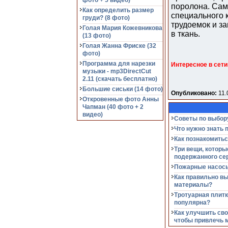
фото + 5 видео)
поролона. Са
Как определить размер
специального к
груди? (8 фото)
трудоемок и з
Голая Мария Кожевникова
в ткань.
(13 фото)
Голая Жанна Фриске (32
фото)
Программа для нарезки
Интересное в сети
музыки - mp3DirectCut
2.11 (cкачать бесплатно)
Большие сиськи (14 фото)
Опубликовано:
11.
Откровенные фото Анны
Чапман (40 фото + 2
видео)
Советы по выбор
Что нужно знать 
Как познакомитьс
Три вещи, которы
подержанного се
Пожарные насосы
Как правильно в
материалы?
Тротуарная плитк
популярна?
Как улучшить сво
чтобы привлечь 