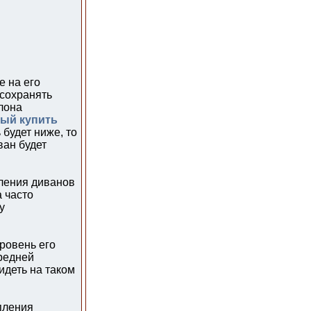
е на его
 сохранять
лона
ый купить
 будет ниже, то
ван будет
вления диванов
 часто
у
ровень его
средней
идеть на таком
пления