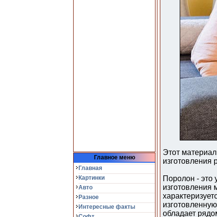
Этот материал
Главное меню
изготовления 
Главная
Картинки
Поролон - это
изготовления м
Авто
характеризует
Разное
изготовленную 
Интересные факты
обладает рядом
Софт