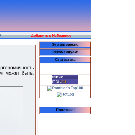
а
Добавить в Избранное
Это интересно
Рекомендуем!
Статистика
эргономичность
м может быть,
Полезное!