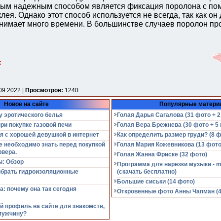
мым надежным способом является фиксация поролона с п
лея. Однако этот способ используется не всегда, так как он
анимает много времени. В большинстве случаев поролон п
:
09.2022 |
Просмотров:
1240
Новое на сайте
Популярные матери
у эротического белья
Голая Дарья Сагалова (31 фото + 2
при покупке газовой печи
Голая Вера Брежнева (30 фото + 5 
я с хорошей девушкой в интернет
Как определить размер груди? (8 ф
е необходимо знать перед покупкой
Голая Мария Кожевникова (13 фото
рвера.
Голая Жанна Фриске (32 фото)
: Обзор
Программа для нарезки музыки - m
ыбрать гидроизоляционные
(cкачать бесплатно)
Большие сиськи (14 фото)
а: почему она так сегодня
Откровенные фото Анны Чапман (40
й профиль на сайте для знакомств,
мужчину?