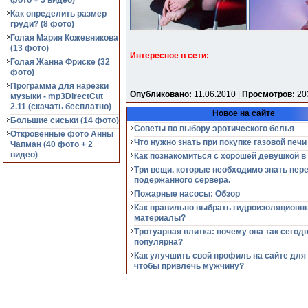
фото + 5 видео)
Как определить размер
груди? (8 фото)
Голая Мария Кожевникова
(13 фото)
Интересное в сети:
Голая Жанна Фриске (32
фото)
Программа для нарезки
Опубликовано:
11.06.2010 |
Просмотров:
20
музыки - mp3DirectCut
2.11 (cкачать бесплатно)
Новое на сайте
Большие сиськи (14 фото)
Советы по выбору эротического белья
Откровенные фото Анны
Что нужно знать при покупке газовой печи
Чапман (40 фото + 2
видео)
Как познакомиться с хорошей девушкой в
Три вещи, которые необходимо знать пер
подержанного сервера.
Пожарные насосы: Обзор
Как правильно выбрать гидроизоляционн
материалы?
Тротуарная плитка: почему она так сегод
популярна?
Как улучшить свой профиль на сайте для
чтобы привлечь мужчину?