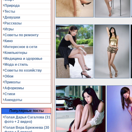
Природа
Тесты
Девушки
Рассказы
Игры
Советы по ремонту
Кино
Интересное в сети
Компьютеры
Медицина и здоровье
Мода и стиль
Советы по хозяйству
Обои
Приколы
Афоризмы
Стихи
Анекдоты
Популярные посты
Голая Дарья Сагалова (31
фото + 2 видео)
Голая Вера Брежнева (30