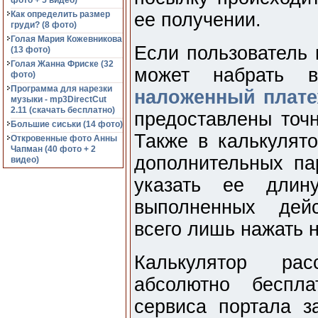
фото + 5 видео)
Как определить размер
ее получении.
груди? (8 фото)
Голая Мария Кожевникова
Если пользователь 
(13 фото)
Голая Жанна Фриске (32
может набрать в
фото)
Программа для нарезки
наложенный плате
музыки - mp3DirectCut
2.11 (cкачать бесплатно)
предоставлены точн
Большие сиськи (14 фото)
Также в калькулят
Откровенные фото Анны
Чапман (40 фото + 2
дополнительных па
видео)
указать ее длин
выполненных дейс
всего лишь нажать н
Калькулятор ра
абсолютно беспла
сервиса портала з