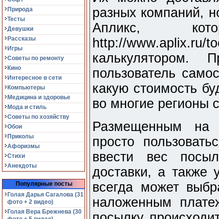
разных компаний, н
Природа
Тесты
Апликс, ко
Девушки
Рассказы
http://www.aplix.
Игры
калькулятором. 
Советы по ремонту
Кино
пользователь самос
Интересное в сети
какую стоимость бу
Компьютеры
Медицина и здоровье
во многие регионы 
Мода и стиль
Советы по хозяйству
Размещенным на 
Обои
Приколы
просто пользовать
Афоризмы
ввести вес посыл
Стихи
Анекдоты
доставки, а также 
всегда может выбр
Популярные посты
Голая Дарья Сагалова (31
наложенным плате
фото + 2 видео)
Голая Вера Брежнева (30
посылку происходит