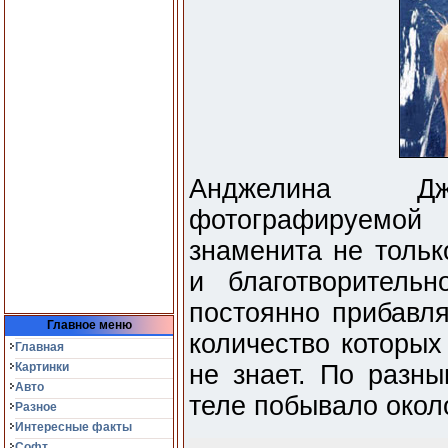
Анджелина Д
фотографируемо
знаменита не толь
и благотворитель
постоянно прибавл
Главное меню
количество которых
Главная
Картинки
не знает. По разн
Авто
теле побывало окол
Разное
Интересные факты
Софт