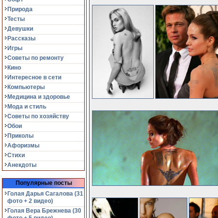
Природа
Тесты
Девушки
Рассказы
Игры
Советы по ремонту
Кино
Интересное в сети
Компьютеры
Медицина и здоровье
Мода и стиль
Советы по хозяйству
Обои
Приколы
Афоризмы
Стихи
Анекдоты
Популярные посты
Голая Дарья Сагалова (31
фото + 2 видео)
Голая Вера Брежнева (30