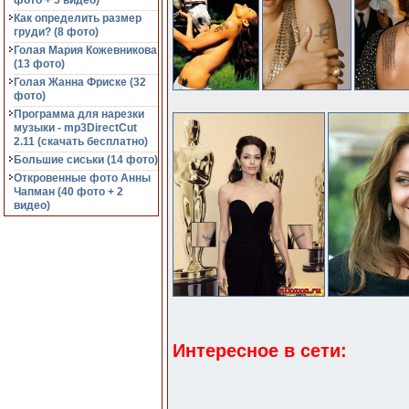
фото + 5 видео)
Как определить размер
груди? (8 фото)
Голая Мария Кожевникова
(13 фото)
Голая Жанна Фриске (32
фото)
Программа для нарезки
музыки - mp3DirectCut
2.11 (cкачать бесплатно)
Большие сиськи (14 фото)
Откровенные фото Анны
Чапман (40 фото + 2
видео)
Интересное в сети: