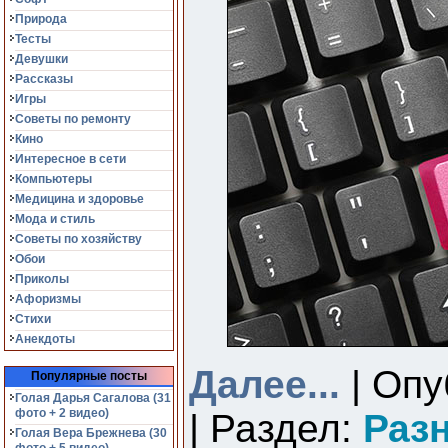
Природа
Тесты
Девушки
Рассказы
Игры
Советы по ремонту
Кино
Интересное в сети
Компьютеры
Медицина и здоровье
Мода и стиль
Советы по хозяйству
Обои
Приколы
Афоризмы
Стихи
Анекдоты
Далее...
| Опу
Популярные посты
Голая Дарья Сагалова (31
фото + 2 видео)
| Раздел:
Раз
Голая Вера Брежнева (30