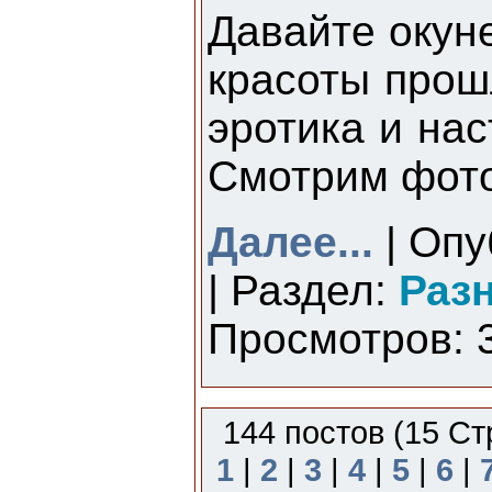
Давайте окун
красоты прош
эротика и на
Смотрим фото 
Далее...
| Опу
| Раздел:
Раз
Просмотров: 3
144 постов (15 Ст
1
|
2
|
3
|
4
|
5
|
6
|