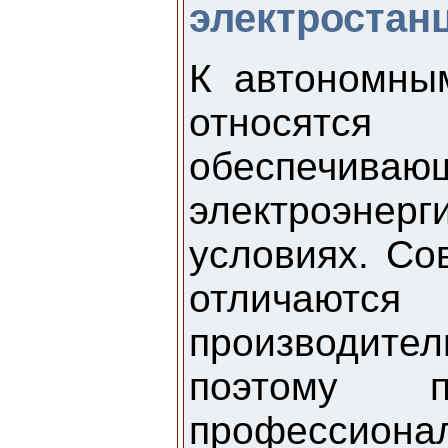
электростан
К автономны
относятс
обеспечи
электроэнерг
условиях. Со
отличают
производител
поэтому п
профессио