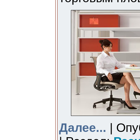
Далее...
| Опу