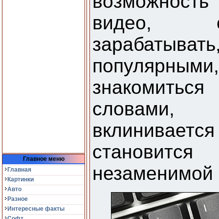
возможность
видео, с
зарабатыв
популярными
знакомиться
словами, 
вклиниваетс
становит
Главное меню
незаменимой 
Главная
Картинки
Авто
Разное
Интересные факты
Софт