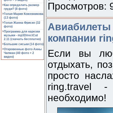
фото + 5 видео)
Просмотров: 9
Как определить размер
груди? (8 фото)
Голая Мария Кожевникова
(13 фото)
Голая Жанна Фриске (32
Авиабилеты 
фото)
Программа для нарезки
компании ring
музыки - mp3DirectCut
2.11 (cкачать бесплатно)
Большие сиськи (14 фото)
Откровенные фото Анны
Если вы люб
Чапман (40 фото + 2
видео)
отдыхать, по
просто насла
ring.travel
необходимо!