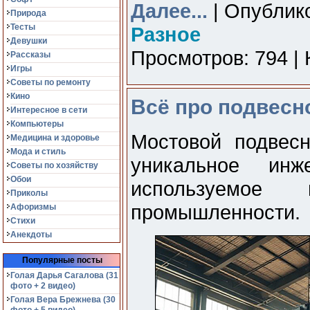
Далее...
| Опублико
Природа
Тесты
Разное
Девушки
Просмотров: 794 | 
Рассказы
Игры
Советы по ремонту
Кино
Всё про подвесн
Интересное в сети
Компьютеры
Мостовой подвесн
Медицина и здоровье
Мода и стиль
уникальное инж
Советы по хозяйству
Обои
используемое
Приколы
промышленности.
Афоризмы
Стихи
Анекдоты
Популярные посты
Голая Дарья Сагалова (31
фото + 2 видео)
Голая Вера Брежнева (30