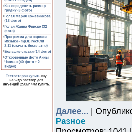
фото + 5 видео)
Как определить размер
груди? (8 фото)
Голая Мария Кожевникова
(13 фото)
Голая Жанна Фриске (32
фото)
Программа для нарезки
музыки - mp3DirectCut
2.11 (cкачать бесплатно)
Большие сиськи (14 фото)
Откровенные фото Анны
Чапман (40 фото + 2
видео)
Тестостерон купить
пку
небидо раствор для
инъекций 250мг 4мл купить.
Далее...
| Опублико
Разное
Просмотров: 1041 