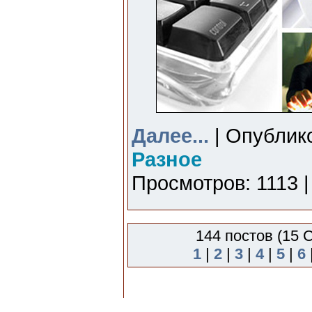
Далее...
| Опублико
Разное
Просмотров: 1113 |
144 постов (15 
1
|
2
|
3
|
4
|
5
|
6