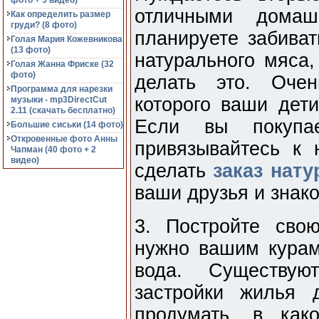
фото + 5 видео)
отличными дома
Как определить размер
груди? (8 фото)
планируете забиват
Голая Мария Кожевникова
(13 фото)
натурального мяса,
Голая Жанна Фриске (32
фото)
делать это. Очен
Программа для нарезки
которого ваши дет
музыки - mp3DirectCut
2.11 (cкачать бесплатно)
Если вы покупа
Большие сиськи (14 фото)
Откровенные фото Анны
привязывайтесь к 
Чапман (40 фото + 2
видео)
сделать
заказ нат
ваши друзья и знак
3. Постройте сво
нужно вашим курам,
вода. Существую
застройки жилья 
продумать, в как