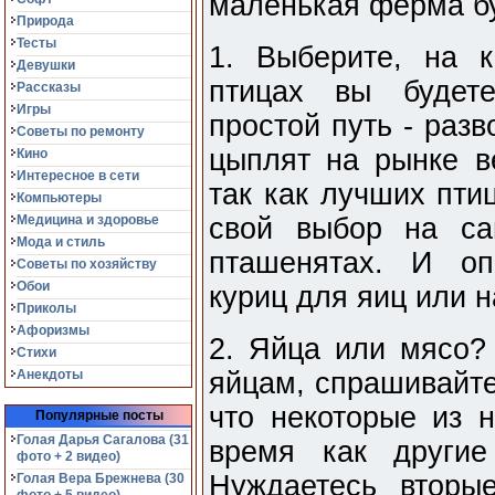
маленькая ферма бу
Природа
Тесты
1. Выберите, на 
Девушки
птицах вы будете
Рассказы
Игры
простой путь - разв
Советы по ремонту
цыплят на рынке в
Кино
Интересное в сети
так как лучших пти
Компьютеры
Медицина и здоровье
свой выбор на са
Мода и стиль
пташенятах. И оп
Советы по хозяйству
Обои
куриц для яиц или н
Приколы
Афоризмы
2. Яйца или мясо?
Стихи
Анекдоты
яйцам, спрашивайте
что некоторые из 
Популярные посты
Голая Дарья Сагалова (31
время как другие
фото + 2 видео)
Нуждаетесь вторые
Голая Вера Брежнева (30