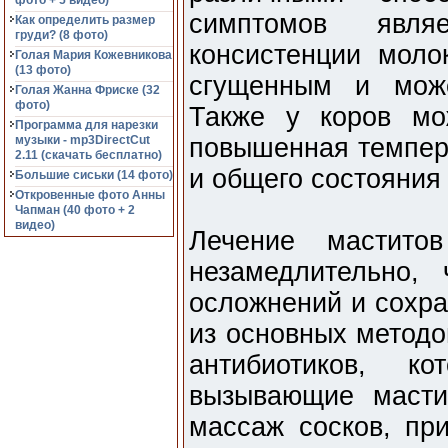
фото + 5 видео)
симптомов явл
Как определить размер
груди? (8 фото)
консистенции моло
Голая Мария Кожевникова
(13 фото)
сгущенным и може
Голая Жанна Фриске (32
фото)
Также у коров мо
Программа для нарезки
музыки - mp3DirectCut
повышенная темпера
2.11 (cкачать бесплатно)
и общего состояния
Большие сиськи (14 фото)
Откровенные фото Анны
Чапман (40 фото + 2
видео)
Лечение мастито
незамедлительно, 
осложнений и сохра
из основных методо
антибиотиков, к
вызывающие масти
массаж сосков, пр