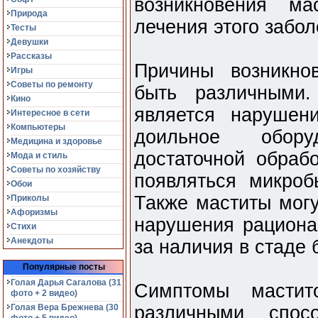
возникновения м
Природа
лечения этого забол
Тесты
Девушки
Рассказы
Причины возникн
Игры
Советы по ремонту
быть различными
Кино
является нарушен
Интересное в сети
Компьютеры
доильное обору
Медицина и здоровье
достаточной обрабо
Мода и стиль
Советы по хозяйству
появляться микроб
Обои
Также маститы могу
Приколы
Афоризмы
нарушения рациона 
Стихи
Анекдоты
за наличия в стаде
Популярные посты
Голая Дарья Сагалова (31
Симптомы мастит
фото + 2 видео)
Голая Вера Брежнева (30
различными спос