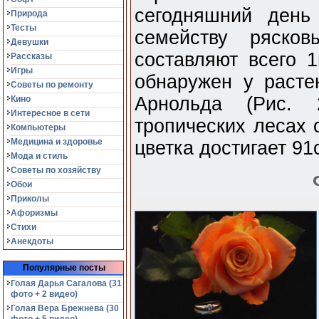
сегодняшний день
Природа
Тесты
семейству ряско
Девушки
составляют всего 
Рассказы
Игры
обнаружен у раст
Советы по ремонту
Арнольда (Рис. 
Кино
Интересное в сети
тропических лесах 
Компьютеры
Медицина и здоровье
цветка достигает 91с
Мода и стиль
Советы по хозяйству
Обои
Приколы
Афоризмы
Стихи
Анекдоты
Популярные посты
Голая Дарья Сагалова (31
фото + 2 видео)
Голая Вера Брежнева (30