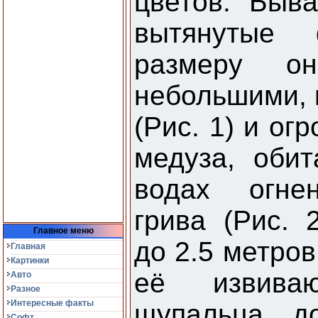
цветов. Быва
вытянутые
размеру о
небольшими, 
(Рис. 1) и ог
медуза, оби
водах огнен
грива (Рис. 
Главное меню
до 2.5 метров
Главная
Картинки
её извиваю
Авто
Разное
Интересные факты
щупальца, д
Софт