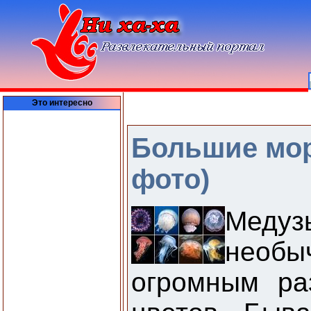
Это интересно
Большие мор
фото)
Мед
необы
огромным ра