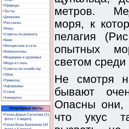
Природа
метров. Ме
Тесты
Девушки
моря, к кото
Рассказы
Игры
пелагия (Ри
Советы по ремонту
Кино
опытных мо
Интересное в сети
Компьютеры
Медицина и здоровье
светом среди 
Мода и стиль
Советы по хозяйству
Обои
Не смотря н
Приколы
Афоризмы
бывают оче
Стихи
Анекдоты
Опасны они, 
Популярные посты
что укус т
Голая Дарья Сагалова (31
фото + 2 видео)
Голая Вера Брежнева (30