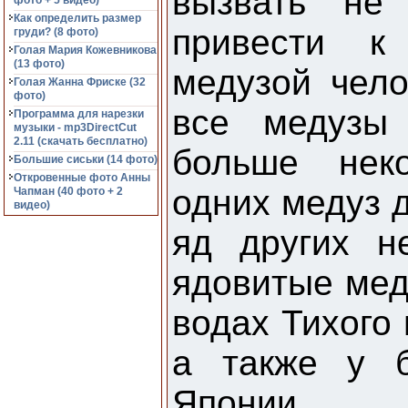
вызвать не
фото + 5 видео)
Как определить размер
привести к
груди? (8 фото)
Голая Мария Кожевникова
(13 фото)
медузой чел
Голая Жанна Фриске (32
фото)
все медузы 
Программа для нарезки
музыки - mp3DirectCut
2.11 (cкачать бесплатно)
больше нек
Большие сиськи (14 фото)
Откровенные фото Анны
одних медуз д
Чапман (40 фото + 2
видео)
яд других н
ядовитые мед
водах Тихого 
а также у б
Японии.