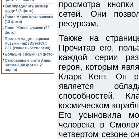
фото + 5 видео)
просмотра кнопки
Как определить размер
груди? (8 фото)
сетей. Они позво
Голая Мария Кожевникова
ресурсам.
(13 фото)
Голая Жанна Фриске (32
фото)
Также на страниц
Программа для нарезки
музыки - mp3DirectCut
Прочитав его, поль
2.11 (cкачать бесплатно)
Большие сиськи (14 фото)
каждой серии раз
Откровенные фото Анны
героя, которым явл
Чапман (40 фото + 2
видео)
Кларк Кент. Он р
является облада
способностей. К
космическом корабл
Его усыновила мо
человека в Смолви
четвертом сезоне о