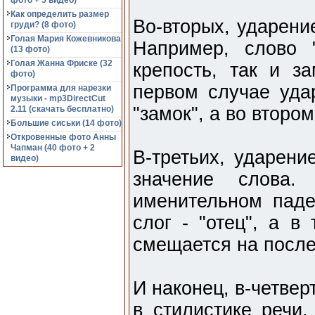
фото + 5 видео)
Как определить размер
Во-вторых, ударени
груди? (8 фото)
Голая Мария Кожевникова
Например, слово 
(13 фото)
Голая Жанна Фриске (32
крепость, так и з
фото)
первом случае уда
Программа для нарезки
музыки - mp3DirectCut
"замок", а во втором
2.11 (cкачать бесплатно)
Большие сиськи (14 фото)
Откровенные фото Анны
Чапман (40 фото + 2
В-третьих, ударени
видео)
значение слова.
именительном пад
слог - "отец", а в
смещается на послед
И наконец, в-четвер
в стилистике речи.