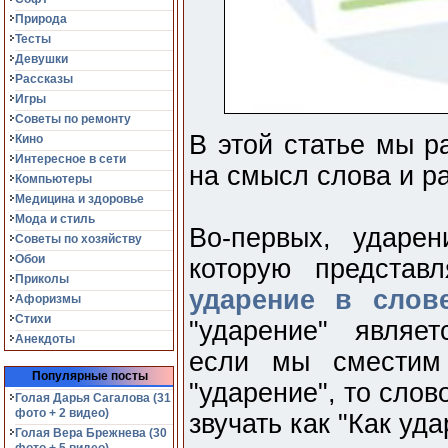
Природа
Тесты
Девушки
Рассказы
Игры
Советы по ремонту
В этой статье мы р
Кино
Интересное в сети
на смысл слова и р
Компьютеры
Медицина и здоровье
Мода и стиль
Во-первых, ударе
Советы по хозяйству
Обои
которую представ
Приколы
ударение в слов
Афоризмы
Стихи
"ударение" являе
Анекдоты
если мы сместим
Популярные посты
"ударение", то слов
Голая Дарья Сагалова (31
фото + 2 видео)
звучать как "Как уда
Голая Вера Брежнева (30