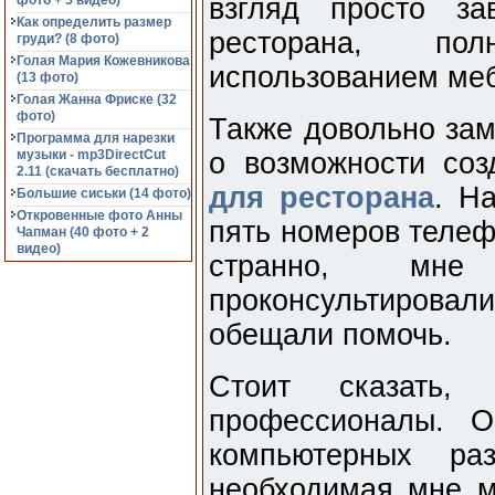
фото + 5 видео)
взгляд просто за
Как определить размер
ресторана, по
груди? (8 фото)
Голая Мария Кожевникова
использованием ме
(13 фото)
Голая Жанна Фриске (32
фото)
Также довольно за
Программа для нарезки
музыки - mp3DirectCut
о возможности со
2.11 (cкачать бесплатно)
для ресторана
. Н
Большие сиськи (14 фото)
Откровенные фото Анны
пять номеров телеф
Чапман (40 фото + 2
видео)
странно, мн
проконсультировал
обещали помочь.
Стоит сказать,
профессионалы. О
компьютерных раз
необходимая мне м