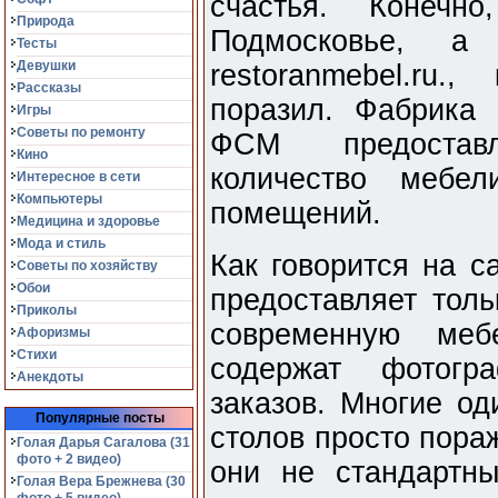
счастья. Конеч
Природа
Подмосковье, 
Тесты
Девушки
restoranmebel.ru.
Рассказы
поразил. Фабрика
Игры
Советы по ремонту
ФСМ предостав
Кино
количество мебе
Интересное в сети
Компьютеры
помещений.
Медицина и здоровье
Мода и стиль
Как говорится на 
Советы по хозяйству
Обои
предоставляет тол
Приколы
современную меб
Афоризмы
Стихи
содержат фотогр
Анекдоты
заказов. Многие од
Популярные посты
столов просто пора
Голая Дарья Сагалова (31
фото + 2 видео)
они не стандартн
Голая Вера Брежнева (30