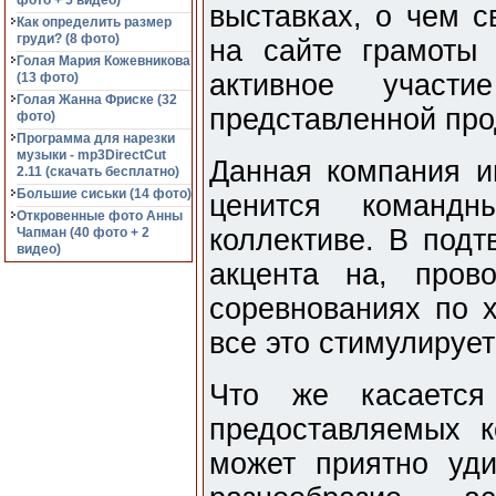
фото + 5 видео)
выставках, о чем с
Как определить размер
груди? (8 фото)
на сайте грамоты
Голая Мария Кожевникова
активное участ
(13 фото)
Голая Жанна Фриске (32
представленной про
фото)
Программа для нарезки
музыки - mp3DirectCut
Данная компания и
2.11 (cкачать бесплатно)
Большие сиськи (14 фото)
ценится команд
Откровенные фото Анны
коллективе. В подт
Чапман (40 фото + 2
видео)
акцента на, пров
соревнованиях по х
все это стимулируе
Что же касается
предоставляемых к
может приятно уди