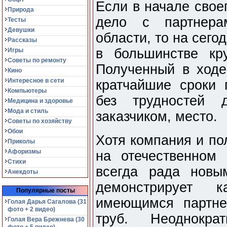
Если в начале свое
Природа
дело с партнера
Тесты
Девушки
области, то на сег
Рассказы
в большинстве кр
Игры
Советы по ремонту
Полученный в ходе
Кино
Интересное в сети
кратчайшие сроки 
Компьютеры
без трудностей д
Медицина и здоровье
Мода и стиль
заказчиком, место.
Советы по хозяйству
Обои
Хотя компания и по
Приколы
Афоризмы
на отечественном
Стихи
всегда рада новы
Анекдоты
демонстрирует 
Популярные посты
имеющимся партне
Голая Дарья Сагалова (31
фото + 2 видео)
труб. Неоднокр
Голая Вера Брежнева (30