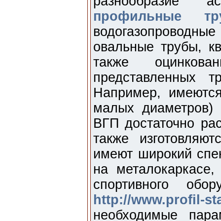
разнообразие а
профильные тр
водогазопроводн
овальные трубы, к
также оцинков
представленных т
Например, имеются
малых диаметров) 
ВГП достаточно ра
также изготовляю
имеют широкий спек
на металокаркасе,
спортивного обо
http://www.profil-sta
необходимые парам