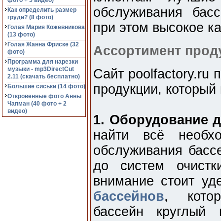
фото + 5 видео)
обслуживания басс
Как определить размер
груди? (8 фото)
при этом высокое к
Голая Мария Кожевникова
(13 фото)
Голая Жанна Фриске (32
Ассортимент прод
фото)
Программа для нарезки
музыки - mp3DirectCut
Сайт poolfactory.ru
2.11 (cкачать бесплатно)
продукции, который 
Большие сиськи (14 фото)
Откровенные фото Анны
Чапман (40 фото + 2
видео)
1. Оборудование д
найти всё необх
обслуживания басс
до систем очистк
внимание стоит уд
бассейнов
, кото
бассейн круглый 