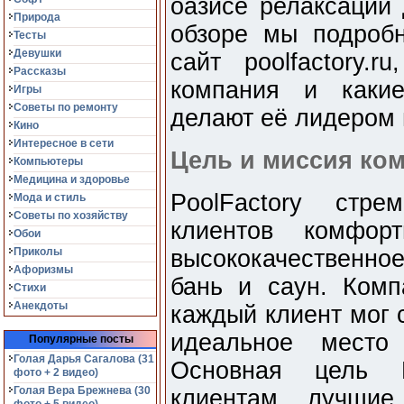
оазисе релаксации 
Природа
обзоре мы подробн
Тесты
Девушки
сайт poolfactory.r
Рассказы
компания и какие
Игры
Советы по ремонту
делают её лидером 
Кино
Интересное в сети
Цель и миссия ко
Компьютеры
Медицина и здоровье
PoolFactory стр
Мода и стиль
Советы по хозяйству
клиентов комфор
Обои
Приколы
высококачественно
Афоризмы
бань и саун. Комп
Стихи
Анекдоты
каждый клиент мог 
идеальное место
Популярные посты
Голая Дарья Сагалова (31
Основная цель P
фото + 2 видео)
Голая Вера Брежнева (30
клиентам лучши